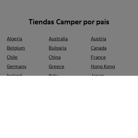
Tiendas Camper por país
Algeria
Australia
Austria
Belgium
Bulgaria
Canada
Chile
China
France
Germany
Greece
Hong Kong
Ireland
Italy
Japan
Mexico
Netherlands
Portugal
Serbia
Singapore
South Korea
Spain
Switzerland
Taiwan
Thailand
Turkey
United Arab
Emirates
United Kingdom
Usa