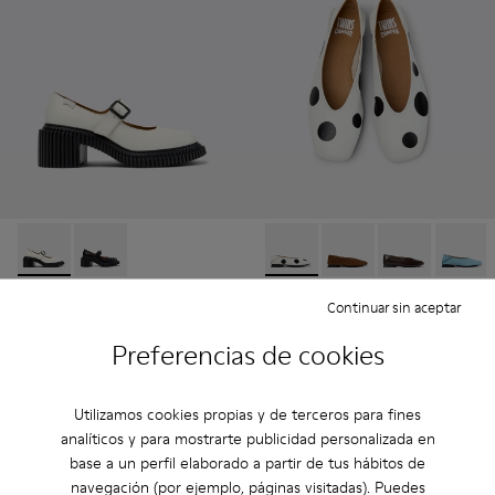
Pix London - K201876-002 - Mocasines de piel blancos para 
Pix London - K201876-001
Twins - K201253-049 - Bailari
Twins - K201253-058
Twins - K2012
Twins -
Pix London
Twins
Continuar sin aceptar
90 €
140 €
Preferencias de cookies
150 €
-40%
Añadir
Añadir
Utilizamos cookies propias y de terceros para fines
analíticos y para mostrarte publicidad personalizada en
base a un perfil elaborado a partir de tus hábitos de
navegación (por ejemplo, páginas visitadas). Puedes