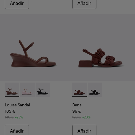
Añadir
Añadir
Louise Sandal - K201916-002 - Sandalias de piel burdeos para
Louise Sandal - K201916-003
Louise Sandal - K201916-001
Dana - K201894-003 - Sandali
Dana - K201894-001
Louise Sandal
Dana
105 €
96 €
140 €
-25%
120 €
-20%
Añadir
Añadir