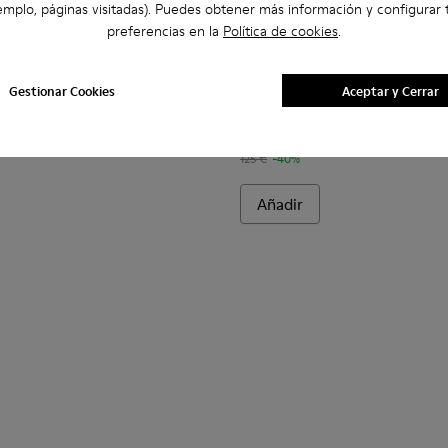
emplo, páginas visitadas). Puedes obtener más información y configurar 
preferencias en la
Política de cookies
.
ujer.
12-003 - Sandalias de nobuk marrón para mujer.
- K201712-006 - Blue
Tasha - K201712-005 - Sandalias de piel amarillas para mujer.
Tasha - K201712-004 - Sandalias de piel verdes para mu
Tasha - K201712-001 - Sandalias de piel negras p
Tasha - K201659-015 - Blue
Tasha - K201659-012 -
Tasha - K20165
Tasha -
Gestionar Cookies
Aceptar y Cerrar
Tasha
75 €
125 €
-40%
Añadir