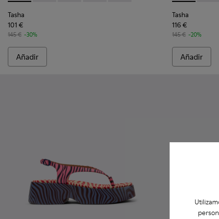
Tasha
Tasha
101 €
116 €
145 €
-30%
145 €
-20%
Añadir
Añadir
Utilizam
person