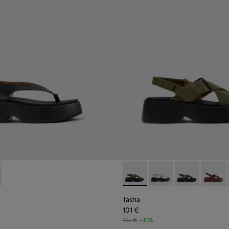
as para mujer.
buk marrón para mujer.
de piel negras para mujer.
59-001 - Sandalias de piel negras para mujer.
- K201859-003 - Sandalias de piel rosa para mujer.
Tasha - K201860-006 - Sandal
Tasha - K201860-005 -
Tasha - K20186
Tasha -
Tasha
101 €
145 €
-30%