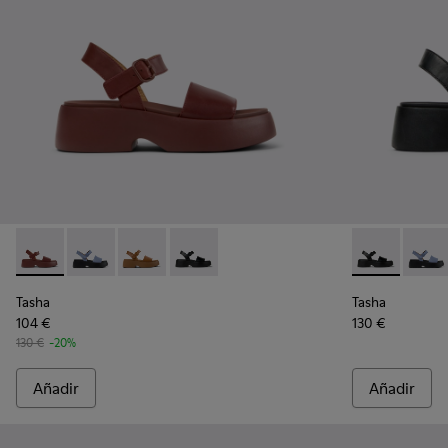
Tasha - K201659-012 - Sandalias de piel burdeos para mujer.
Tasha - K201659-015 - Blue
Tasha - K201659-011 - Sandalias de piel marro
Tasha - K201659-006 - Sandalias de pi
Tasha - K2016
Tasha 
Tasha
Tasha
104 €
130 €
130 €
-20%
Añadir
Añadir