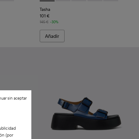
Tasha
101 €
145 €
-30%
Añadir
uar sin aceptar
ublicidad
ón (por