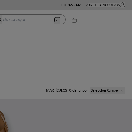
TIENDAS CAMPER
ÚNETE A NOSOTROS
MI CUE
usca aquí
17
ARTÍCULOS
Ordenar por
:
Selección Camper