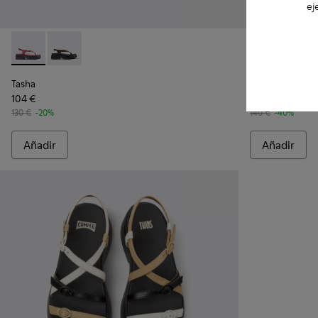
ej
Tasha - K201859-003 - Sandalias de piel rosa para mujer.
Tasha - K201859-001 - Sandalias de piel negras para m
Tasha - K2017
Tasha 
Tasha
Tasha
104 €
84 €
130 €
-20%
140 €
-40%
Añadir
Añadir