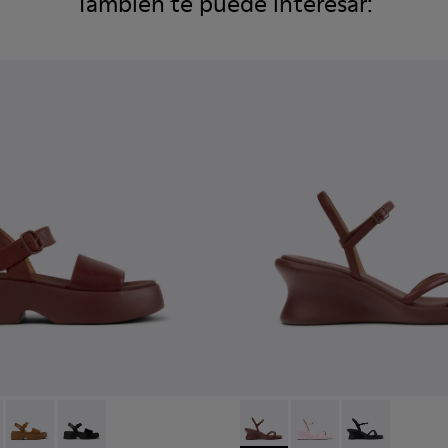
También te puede interesar:
r.
de piel blanca para mujer.
001
59-012 - Sandalias de piel burdeos para mujer.
 - K201659-015
Tasha - K201659-011
Tasha - K201659-006
Louise Sandal - K201916-002 -
Louise Sandal - K201
Louise Sandal 