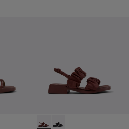
 Sandalias de piel burdeos para mujer con suelas exteriores.
916-003
- K201916-001
Dana - K201894-003 - Sandalias de textil bur
Dana - K201894-001