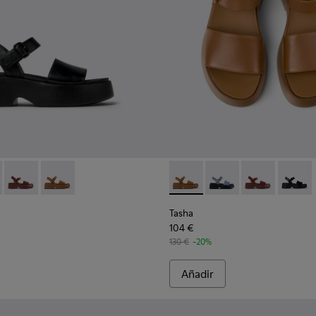
nes para mujer.
el negras para mujer con suelas XL EXTRALIGHT de EVA.
59-006 - Sandalias de piel negras para mujer con suelas XL E
- K201659-015 - Blue
Tasha - K201659-012 - Sandalias de piel burdeos para mujer.
Tasha - K201659-011 - Sandalias de piel marrones para 
Tasha - K201659-011 - Sandali
Tasha - K201659-015 -
Tasha - K20165
Tasha -
Tasha
104 €
130 €
-20%
Añadir