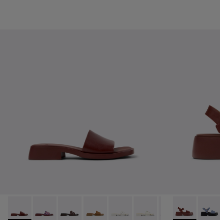
Dana - K201740-014 - Sandalias de piel burdeos para mujer.
Dana - K201740-015 - Sandalias de piel azul para muje
Dana - K201740-013
Dana - K201740-011
Dana - K201740-008 - Sandalias 
Dana - K201740-004
Dana - K201740-
Tasha - K2016
Tasha