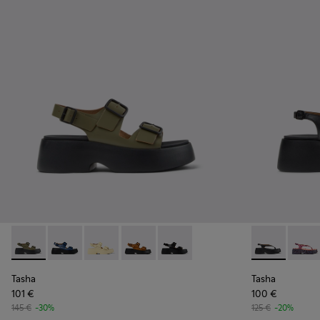
Tasha - K201712-004 - Sandalias de piel verdes para mujer.
Tasha - K201712-006 - Blue
Tasha - K201712-005 - Sandalias de piel amarill
Tasha - K201712-003 - Sandalias de no
Tasha - K201712-001 - Sandalias 
Tasha - K2018
Tasha 
Tasha
Tasha
101 €
100 €
145 €
-30%
125 €
-20%