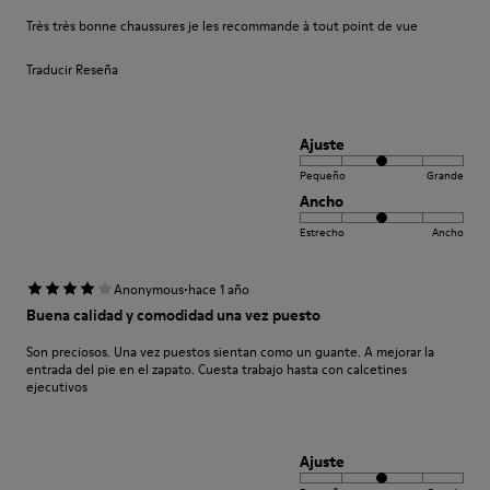
Très très bonne chaussures je les recommande à tout point de vue
Traducir Reseña
Ajuste
Pequeño
Grande
Ancho
Estrecho
Ancho
·
Anonymous
hace 1 año
Buena calidad y comodidad una vez puesto
Son preciosos. Una vez puestos sientan como un guante. A mejorar la
entrada del pie en el zapato. Cuesta trabajo hasta con calcetines
ejecutivos
Ajuste