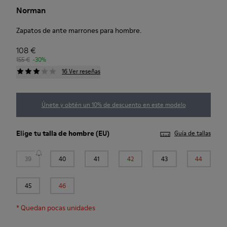
Norman
Zapatos de ante marrones para hombre.
108 €
155 €
-30%
16 Ver reseñas
Únete y obtén un 10% de descuento en este modelo
Elige tu
talla de hombre
(EU)
Guía de tallas
39
40
41
42
43
44
45
46
*
Quedan pocas unidades