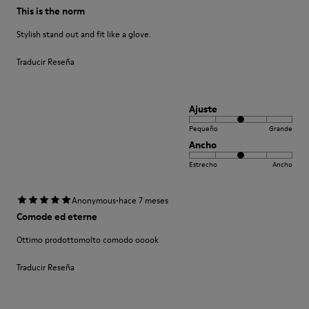
This is the norm
Stylish stand out and fit like a glove.
Traducir Reseña
Ajuste
Pequeño
Grande
Ancho
Estrecho
Ancho
·
Anonymous
hace 7 meses
Comode ed eterne
Ottimo prodottomolto comodo ooook
Traducir Reseña