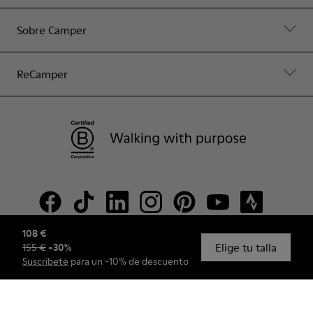
Sobre Camper
ReCamper
108 €
Elige tu talla
155 €
-
30
%
© Camper, 2026
Suscríbete
para un -10% de descuento