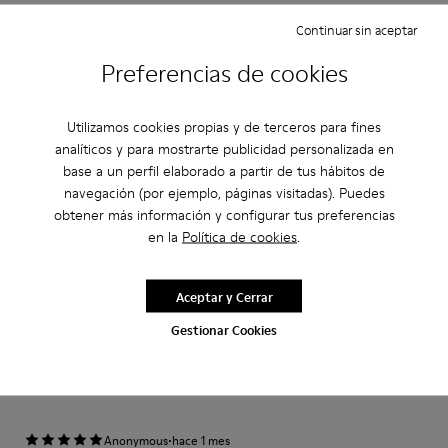
Ajuste
Continuar sin aceptar
Pequeño
Grande
Ancho
Preferencias de cookies
Estrecho
Ancho
Utilizamos cookies propias y de terceros para fines
·
Anonymous
hace 10 meses
analíticos y para mostrarte publicidad personalizada en
Ottimo acquisto
base a un perfil elaborado a partir de tus hábitos de
navegación (por ejemplo, páginas visitadas). Puedes
Leggere e comode si abbinano a stili diversi
obtener más información y configurar tus preferencias
en la
Política de cookies
.
Traducir Reseña
Aceptar y Cerrar
Ajuste
Gestionar Cookies
Pequeño
Grande
Ancho
Estrecho
Ancho
·
Anonymous
hace 1 mes