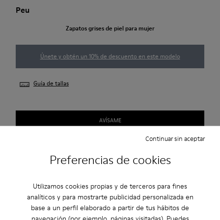
Peu
Zapatos grises de piel para mujer
Únete y obtén un 10% de descuento en este modelo
Guía de tallas
AVÍSAME
Continuar sin aceptar
Preferencias de cookies
2 años de garantía por defectos de fábrica.
Utilizamos cookies propias y de terceros para fines
Descripción
analíticos y para mostrarte publicidad personalizada en
base a un perfil elaborado a partir de tus hábitos de
Zapatos grises de piel para mujer con suelas de TPU (20%
navegación (por ejemplo, páginas visitadas). Puedes