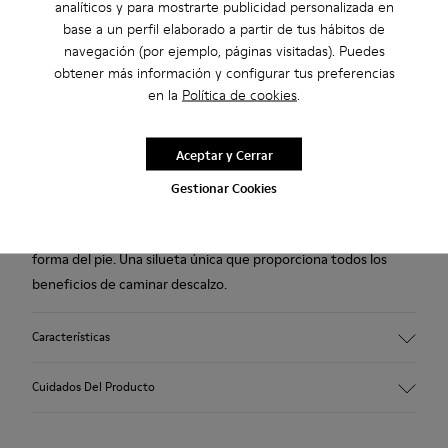
analíticos y para mostrarte publicidad personalizada en
2 años de garantía por defectos de fábrica.
base a un perfil elaborado a partir de tus hábitos de
navegación (por ejemplo, páginas visitadas). Puedes
Descripción
obtener más información y configurar tus preferencias
en la
Política de cookies
.
Zapato de piel de curtición vegetal en color beige oscuro para
mujer. Suela gris de TPU 20% reciclado.
Aceptar y Cerrar
A Little Better, Never Perfect
Gestionar Cookies
Peu es un zapato para mujer con un diseño inspirado en la
forma del pie. Una silueta única que proporciona todos los
beneficios de caminar descalzo.
Características
Empeine
Cuidados Del Producto
Nubuck vegetal
Color
beige