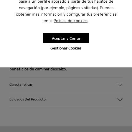
base a un perfil elaborado a partir de tus hábitos de
2 años de garantía por defectos de fábrica.
navegación (por ejemplo, páginas visitadas). Puedes
obtener más información y configurar tus preferencias
Descripción
en la
Política de cookies
.
Zapato azul para mujer. Piel de nobuk y suela de poliuretano
Aceptar y Cerrar
termoplástico.
Gestionar Cookies
Peu es un zapato para mujer con un diseño inspirado en la
forma del pie. Una silueta única que proporciona todos los
beneficios de caminar descalzo.
Características
Empeine:
Cuidados Del Producto
Nobuck (Piel vacuna)
Color: Azul
Suela/Características:
TPU con tecnología Contact Earth para mayor resistencia a la
Nuestros zapatos se han fabricado con materiales de primera
abrasión
calidad cuidadosamente seleccionados. El uso de productos