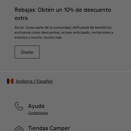
Costura a lo largo de todo el borde para mayor durabilidad
adecuados para el cuidado del calzado los protegerá y
Rebajas: Obtén un 10% de descuento
Tiras elásticas para un fácil ajuste
garantizará que duren más tiempo.
Forro:
extra
50% Piel porcina 41% Tejido (100% PET reciclado) 9% Tejido
Si deseas obtener información detallada sobre cómo cuidar de
Así es. Como parte de la comunidad, disfrutarás de beneficios
(60% Nailon - 40% PU)
tu par, visita nuestra
Guía para el cuidado del calzado
.
exclusivos como descuentos, acceso anticipado, invitaciones a
eventos y mucho, mucho más.
Únete
Andorra
/
Español
Ayuda
Contáctanos
Tiendas Camper