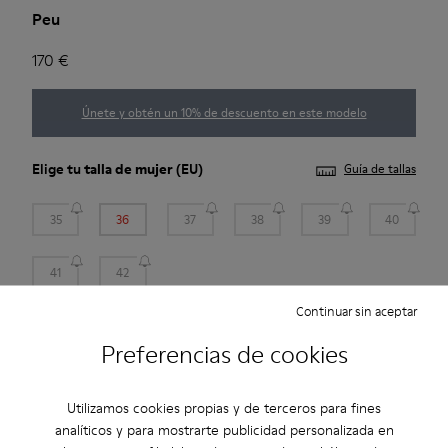
Peu
170 €
Únete y obtén un 10% de descuento en este modelo
Elige tu
talla de mujer
(EU)
Guía de tallas
35
36
37
38
39
40
41
42
Continuar sin aceptar
*
Quedan pocas unidades
Preferencias de cookies
Añadir a la bolsa
Utilizamos cookies propias y de terceros para fines
analíticos y para mostrarte publicidad personalizada en