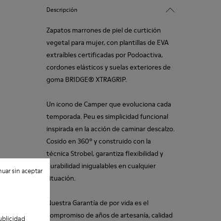
Descripción
Zapatos marrones de piel de curtición
vegetal para mujer, con plantillas de EVA
extraíbles certificadas por Podoactiva,
cordones elásticos y suelas exteriores de
goma BRIDGE® XTRAGRIP.
Un icono de Camper que evoluciona cada
temporada. Peu es simplicidad funcional
inspirada en la acción de caminar descalzo.
Cosido en 360º y construido con la
técnica Strobel, garantiza flexibilidad y
durabilidad inigualables en cualquier
uar sin aceptar
situación.
Nuestra Garantía de por vida es el
compromiso de años de artesanía, calidad
ublicidad