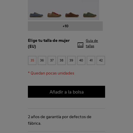
Peu - 20848-241
Peu - 20848-238
Peu - 20848-236
Peu - 20848-223
+10
Elige tu
talla de mujer
Guía de
(EU)
tallas
35
36
37
38
39
40
41
42
*
Quedan pocas unidades
Añadir a la bolsa
2 años de garantía por defectos de
fábrica.