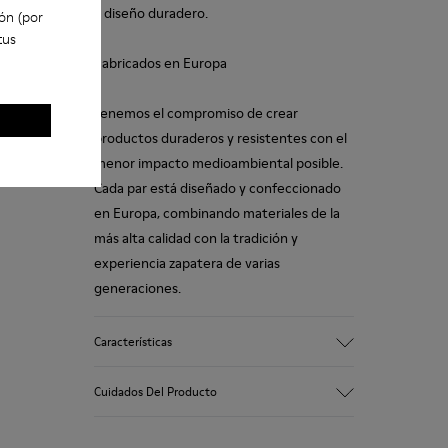
y diseño duradero.
ón (por
tus
Fabricados en Europa
Tenemos el compromiso de crear
productos duraderos y resistentes con el
menor impacto medioambiental posible.
Cada par está diseñado y confeccionado
en Europa, combinando materiales de la
más alta calidad con la tradición y
experiencia zapatera de varias
generaciones.
Características
Empeine
Cuidados Del Producto
100 % Piel vacuna
Color
Marrón