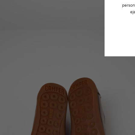
person
ej