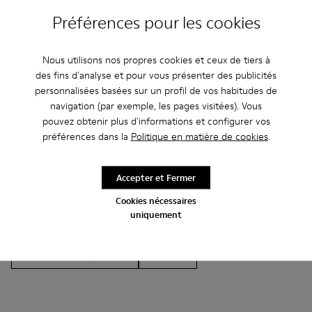
Préférences pour les cookies
Nous utilisons nos propres cookies et ceux de tiers à
Autres Catégories
des fins d'analyse et pour vous présenter des publicités
personnalisées basées sur un profil de vos habitudes de
navigation (par exemple, les pages visitées). Vous
pouvez obtenir plus d'informations et configurer vos
préférences dans la
Politique en matière de cookies
.
Bottines
Non Leather
Ballerines
Chaussures à lacets
Mocassins
Clogs
Accepter et Fermer
Sandales
Bottes
Chaussures casual
Cookies nécessaires
uniquement
Baskets
Chaussons
Chaussures habillées
Chaussures à plateau
À talon