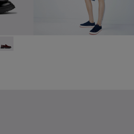
ssins en cuir noir pour homme.
 - Mocassins en cuir marron pour homme.
0633-048
 - K100633-046
Walden - K100633-045