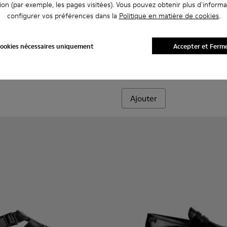
ion (par exemple, les pages visitées). Vous pouvez obtenir plus d'informa
configurer vos préférences dans la
Politique en matière de cookies
.
e.
956-002
068-016 - Baskets en cuir et nubuck multicolores pour homme.
 - K101068-015
Twins - K101068-008
Twins - K101068-005
Twins - K101068-004
Twins - K101068-003
Twins - K101068-002 - Baskets b
Drift Walk - K101097-007 - B
Twins - K101068-001
Drift Walk - K101097-
Drift Walk - K
Drift W
ookies nécessaires uniquement
Accepter et Ferm
Drift Walk
150 €
Ajouter