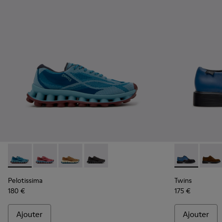
Pelotissima - K101109-011 - Baskets bleues en matières tec
Pelotissima - K101109-010
Pelotissima - K101109-007 - Baskets marron 
Pelotissima - K101109-006 - Baskets n
Twins - K100
Twins
Pelotissima
Twins
180 €
175 €
Ajouter
Ajouter