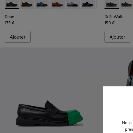
Dean - K100979-022 - Chaussures en cuir noir pour homme.
Dean - K100979-027
Dean - K100979-026 - Chaussures en cuir mul
Dean - K100979-025 - Chaussures en 
Dean - K100979-016
Dean - K100979-014
Dean - K100979-
Drift Walk - 
Dean - K1
Drift 
De
Dean
Drift Walk
175 €
150 €
Ajouter
Ajouter
Nous u
prés