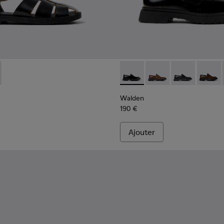
homme.
rs marron pour homme.
 gris pour homme.
114-007
-001 - Sandales en cuir noir Pour homme.
 - K101114-006
 K101011-004
 Path+ - K101114-005
Peu Path+ - K101114-004
Peu Path+ - K101114-002
Peu Path+ - K101114-001
Walden - K100633-019 - Moca
Walden - K100633-049
Walden - K10
Walden
Walden
190 €
Ajouter