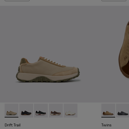
Drift Trail - K100928-026 - Baskets en cuir et nubuck multi
Drift Trail - K100928-025
Drift Trail - K100928-021
Drift Trail - K100928-020
Drift Trail - K100928-001
Twins - K1011
Twins 
Drift Trail
Twins