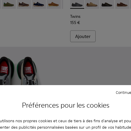
ticolores pour homme.
cuir marron pour homme.
012
K101097-009 - Baskets noires et grises en cuir et nubuck pour
00979-011
Walk - K101097-008
an - K100979-010
Drift Walk - K101097-007 - Baskets vertes en cuir velours et 
Dean - K100979-004
Drift Walk - K101097-006
Dean - K100979-002
Drift Walk - K101097-005
Dean - K100979-001
Drift Walk - K101097-003
Drift Walk - K101097-002
Twins - K101114-013 - Chauss
Twins - K101114-014 -
Twins - K10111
Twins -
Twins
155 €
Ajouter
Continue
Préférences pour les cookies
tilisons nos propres cookies et ceux de tiers à des fins d'analyse et po
enter des publicités personnalisées basées sur un profil de vos habitud