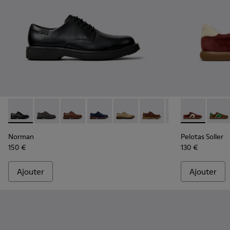
Norman - K100998-001 - Chaussures en cuir noir pour hom
Norman - K100998-010
Norman - K100998-009
Norman - K100998-008
Norman - K100998-007
Norman - K100998-005
Norman - K1009
Pelotas Solle
Pelota
Norman
Pelotas Soller
150 €
130 €
Ajouter
Ajouter