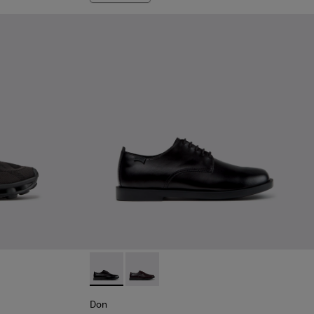
 homme.
 Baskets noires en matières techniques recyclées pour homme.
-011 - Baskets bleues en matières techniques recyclées pour 
5
K101109-010
1114-004
sima - K101109-007 - Baskets marron en matières techniques 
s - K101114-002
Twins - K101114-001
Don - K101140-001 - Chaussures en cuir noi
Don - K101140-003
Don