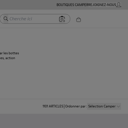
BOUTIQUES CAMPER
REJOIGNEZ-NOUS
MON C
Cherche ici
r les bottes
les, action
1101
ARTICLES
Ordonner par
:
Sélection Camper