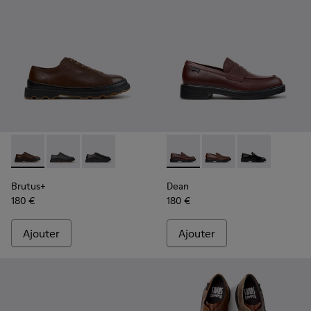
Brutus+ - K101066-004 - Chaussures en cuir marron pour 
Brutus+ - K101066-002
Brutus+ - K101066-001
Dean - K101045-008 - Mocas
Dean - K101045-005
Dean - K10104
Brutus+
Dean
180 €
180 €
Ajouter
Ajouter