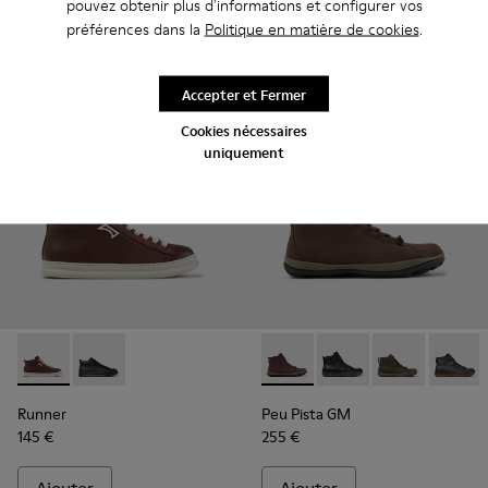
pouvez obtenir plus d'informations et configurer vos
préférences dans la
Politique en matière de cookies
.
Ajouter
Ajouter
Accepter et Fermer
Cookies nécessaires
uniquement
Runner - K300550-003 - Baskets en cuir et nubuck marron
Runner - K300550-004
Peu Pista GM - K300287-035
Peu Pista GM - K300
Peu Pista GM 
Peu Pi
Runner
Peu Pista GM
145 €
255 €