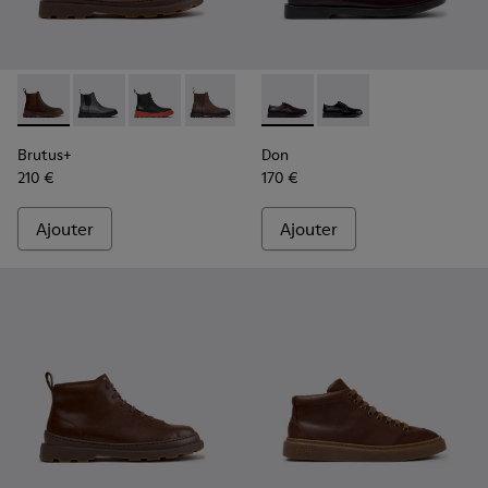
Brutus+ - K300534-005 - Bottines en nubuck marron pour 
Brutus+ - K300534-004
Brutus+ - K300534-003
Brutus+ - K300534-002
Brutus+ - K300534-001
Don - K101140-003 - Chaussu
Don - K101140-001
Brutus+
Don
210 €
170 €
Ajouter
Ajouter