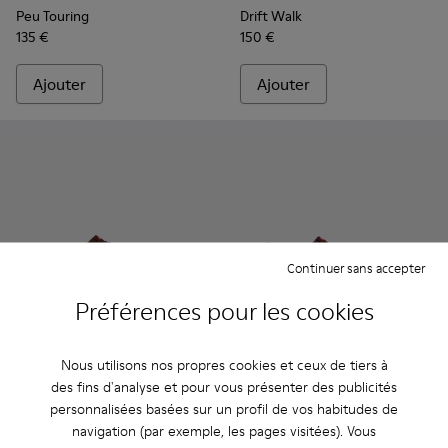
Peu Touring
Drift Walk
135 €
150 €
Ajouter
Ajouter
Continuer sans accepter
Préférences pour les cookies
Nous utilisons nos propres cookies et ceux de tiers à
Runner - K101052-014 - Baskets en cuir et nubuck marron 
Runner - K101052-015 - Baskets en cuir et nubuck m
Runner - K101052-013
Runner - K101052-012
Runner - K101052-011
Runner - K101052-015 - Bask
Runner - K101052-010
Runner - K101052-014
Runner - K10105
Runner - K101
Runner - 
Runner 
Ru
des fins d'analyse et pour vous présenter des publicités
personnalisées basées sur un profil de vos habitudes de
Runner
Runner
navigation (par exemple, les pages visitées). Vous
120 €
120 €