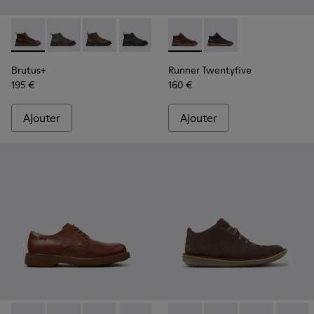
Brutus+ - K300535-005 - Bottines en cuir marron pour hom
Brutus+ - K300535-003
Brutus+ - K300535-002
Brutus+ - K300535-001
Runner Twentyfive - K30055
Runner Twentyfive -
Brutus+
Runner Twentyfive
195 €
160 €
Ajouter
Ajouter