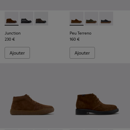
Junction - K300475-005 - Bottines en cuir velours marron 
Junction - K300475-004
Junction - K300475-001
Peu Terreno - K101135-002 -
Peu Terreno - K10113
Peu Terreno -
Junction
Peu Terreno
230 €
160 €
Ajouter
Ajouter