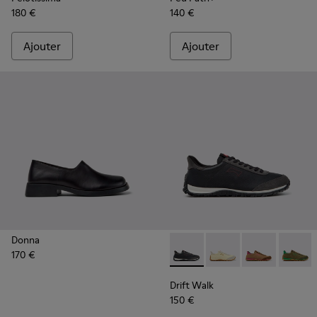
180 €
140 €
Ajouter
Ajouter
Donna
170 €
Drift Walk - K201885-009 - B
Drift Walk - K201885
Drift Walk - K
Drift W
Drift Walk
150 €