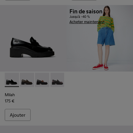
Fin de saison
Jusqu'à -40 %
Acheter maintenant
Milah - K201425-002 - Mocassins en cuir noir pour femme.
Milah - K201425-037
Milah - K201425-036
Milah - K201425-033
Milah - K201425-030
Milah - K201425-007
Milah
175 €
Ajouter