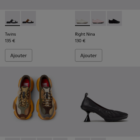
Twins - K201745-002 - Sandales en cuir noir Pour femme.
Twins - K201745-003
Right Nina - K201967-002 - B
Right Nina - K201967-
Right Nina - K
Twins
Right Nina
135 €
130 €
Ajouter
Ajouter