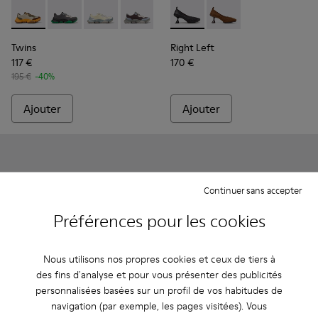
Twins - K201836-012 - Baskets multicolores en cuir et nubu
Twins - K201836-016
Twins - K201836-015
Twins - K201836-008
Twins - K201836-007
Right Left - K201976-001 - Ba
Twins - K201836-005
Right Left - K201976
Twins - K201836
Twins - K
Tw
Twins
Right Left
117 €
170 €
195 €
-40%
Ajouter
Ajouter
Continuer sans accepter
Préférences pour les cookies
Nous utilisons nos propres cookies et ceux de tiers à
des fins d'analyse et pour vous présenter des publicités
personnalisées basées sur un profil de vos habitudes de
navigation (par exemple, les pages visitées). Vous