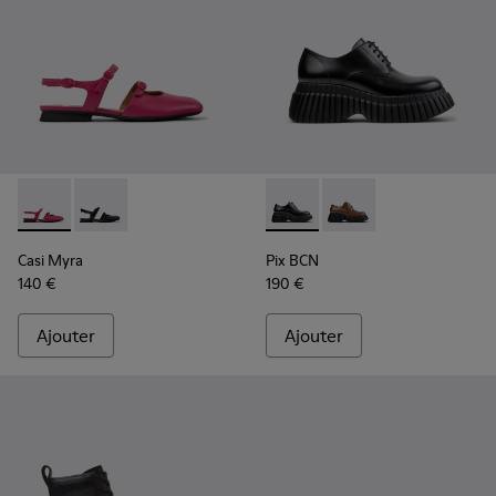
Casi Myra - K201804-003 - Chaussures semi-ouvertes en cu
Casi Myra - K201804-001
Pix BCN - K201949-001 - Cha
Pix BCN - K201949-0
Casi Myra
Pix BCN
140 €
190 €
Ajouter
Ajouter