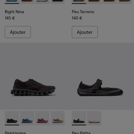
Right Nina
Peu Terreno
145 €
140 €
Ajouter
Ajouter
Pelotissima - K201922-006 - Baskets noires et grises en PE
Pelotissima - K201922-011 - Baskets bleues en PET r
Pelotissima - K201922-010 - Baskets bordeau
Pelotissima - K201922-007 - Baskets m
Peu Path+ - K201987-001 - Bal
Peu Path+ - K201987
Pelotissima
Peu Path+