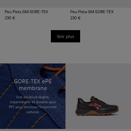
Peu Pista GM GORE-TEX
Peu Pista GM GORE-TEX
230 €
230 €
Voir plus
GORE‑TEX ePE
membrane
Une doublure légère,
imperméable et durable sans
PFC pour diminuer l’empreinte
carbone.