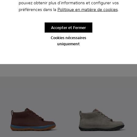
Michelin
pouvez obtenir plus d'informations et configurer vos
préférences dans la
Politique en matière de cookies
.
De la voie rapide à nos
chaussures, les semelles
technologiques avancées de
Michelin offrent une adhérence
Accepter et Fermer
exceptionnelle et naturelle.
Cookies nécessaires
uniquement
Peu Pista GM GORE-TEX
230 €