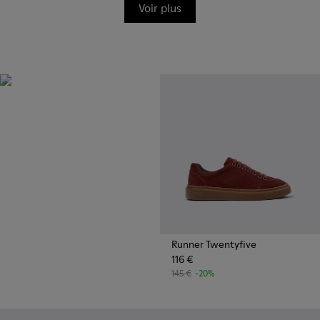
Voir plus
OrthoLite®
Semelles intérieures haute
performance avec un design
unique qui évacue l’humidité
pour une respirabilité, un amorti
et un confort supérieurs, quoi
que vous fassiez.
Runner Twentyfive
116 €
145 €
-20%