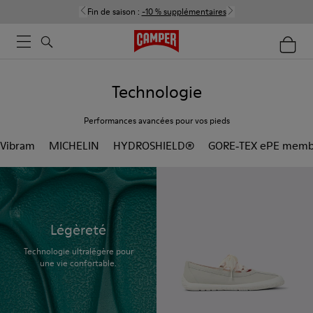
Fin de saison :
-10 % supplémentaires
Technologie
Performances avancées pour vos pieds
Vibram
MICHELIN
HYDROSHIELD®
GORE‑TEX ePE memb
Légèreté
Technologie ultralégère pour
une vie confortable.