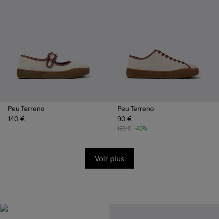
Peu Terreno
Peu Terreno
140 €
90 €
150 €
-40%
Voir plus
Vibram
Conçues à l’origine pour
escalader les plus hautes