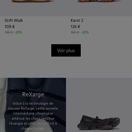
Drift Walk
Karst 2
108 €
126 €
135 €
-20%
180 €
-30%
Voir plus
ReXarge
Grâce à la technologie de
mousse ReXarge, cette semelle
intermédiaire ultralégère
atténue les chocs, restitue
l’énergie et offre du confort à
chaque foulée.