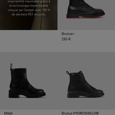
respirabilité maximales grâce à
la technologie imperméable
conçue par Camper avec 100 %
de déchets PET recyclés.
Brutus+
230 €
Milah
Brutus HYDROSHIELD®