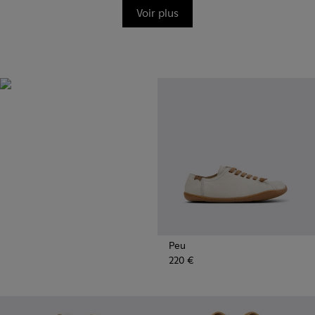
Voir plus
BRIDGE®️
XTRAGRIP
Mise au point par Camper pour
offrir un niveau maximal de
qualité et de durabilité, cette
semelle extérieure à la
technologie avancée offre une
adhérence et une résistance à
l’abrasion exceptionnelles sur
tout type de terrain.
Peu
220 €