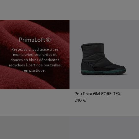
PrimaLoft®
Restez au chaud grâce à ces
membranes respirantes et
douces en fibres déperlantes
recyclées à partir de bouteilles
en plastique.
Peu Pista GM GORE-TEX
240 €