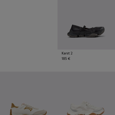
montagnes, les semelles en
caoutchouc durables Vibram
offrent également une traction
extrême sur la route.
Karst 2
185 €