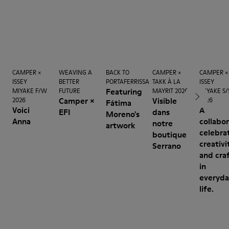
CAMPER ×
WEAVING A
BACK TO
CAMPER ×
CAMPER ×
ISSEY
BETTER
PORTAFERRISSA
TAKK À LA
ISSEY
Featuring
MIYAKE F/W
FUTURE
MAYRIT 2026
MIYAKE S/
Camper ×
Visible
2026
2026
Fátima
Voici
A
EFI
dans
Moreno's
Anna
collabo
notre
artwork
celebra
boutique
creativi
Serrano
and cra
in
everyda
life.