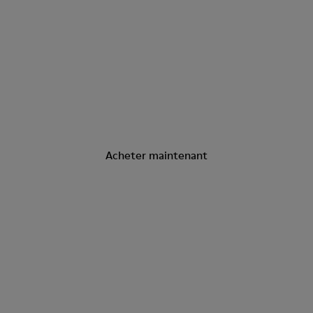
Day & Night Sandals
Acheter maintenant