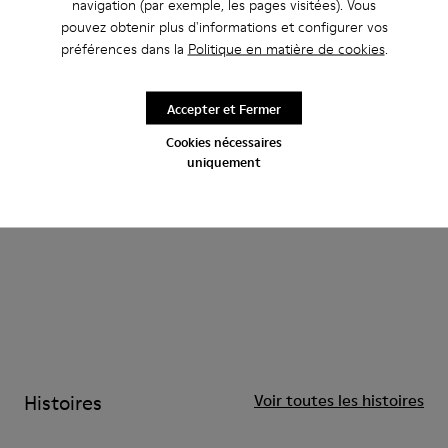
navigation (par exemple, les pages visitées). Vous
pouvez obtenir plus d'informations et configurer vos
Enfant
CAMPERLAB
préférences dans la
Politique en matière de cookies
.
Accepter et Fermer
Cookies nécessaires
uniquement
Histoires
Voir toutes les histoires