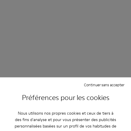
Continuer sans accepter
Préférences pour les cookies
End of Season
Jusqu'à 50 % de réduction
Nous utilisons nos propres cookies et ceux de tiers à
des fins d'analyse et pour vous présenter des publicités
personnalisées basées sur un profil de vos habitudes de
Femme
Homme