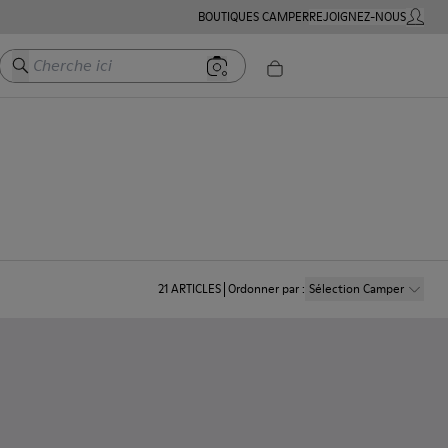
BOUTIQUES CAMPER
REJOIGNEZ-NOUS
MON C
Cherche ici
21
ARTICLES
Ordonner par
:
Sélection Camper