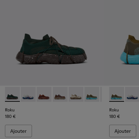
Roku - K100953-012 - Baskets vertes pour homme
Roku - K100953-014 - Baskets en textile multicolore
Roku - K100953-010 - Baskets bordeaux pou
Roku - K100953-009 - Baskets marron
Roku - K100953-008 - Baskets 
Roku - K100953-007 - Ba
Roku - K100953-0
Roku - K1009
Roku - K1
Roku -
Ro
Roku
Roku
180 €
180 €
Ajouter
Ajouter