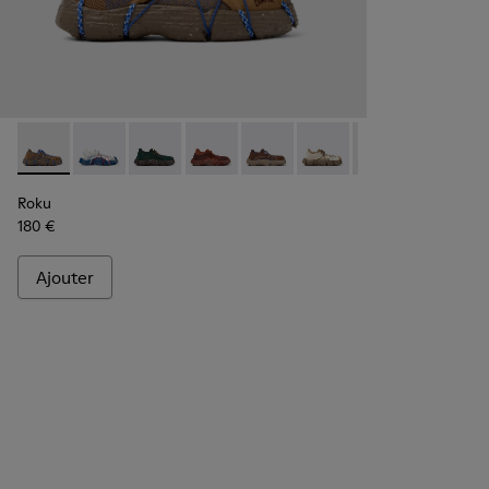
Roku - K100953-004 - Basket marron pour homme
Roku - K100953-014 - Baskets en textile multicolore
Roku - K100953-012 - Baskets vertes pour h
Roku - K100953-010 - Baskets bordea
Roku - K100953-009 - Baskets
Roku - K100953-008 - B
Roku - K100953-0
Roku - K1
Rok
Roku
180 €
Ajouter