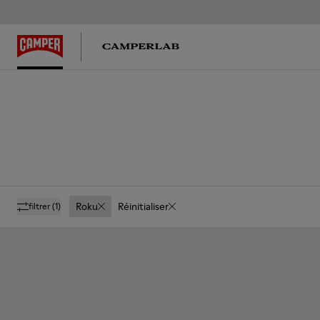
Roku
Réinitialiser
filtrer
(1)