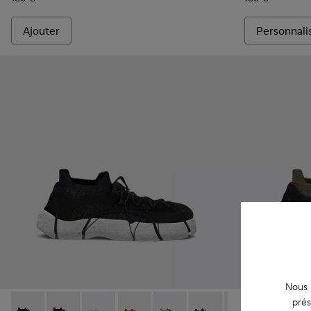
Ajouter
Personnali
Nous u
prés