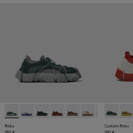
Roku - K100953-005 - Baskets grises pour homme
Roku - K100953-014 - Baskets en textile multicolore
Roku - K100953-012 - Baskets vertes pour h
Roku - K100953-010 - Baskets bordea
Roku - K100953-009 - Baskets
Roku - K100953-008 - B
Roku - K100953-0
Custom Roku 
Roku - K1
Custo
Ro
Roku
Custom Roku
180 €
180 €