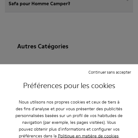
Safa pour Homme Camper?
Autres Catégories
Continuer sans accepter
Bottines
Non Leather
Ballerines
Préférences pour les cookies
Chaussures à lacets
Mocassins
Clogs
Sandales
Bottes
Chaussures casual
Nous utilisons nos propres cookies et ceux de tiers à
des fins d'analyse et pour vous présenter des publicités
Baskets
Chaussons
Chaussures habillées
personnalisées basées sur un profil de vos habitudes de
navigation (par exemple, les pages visitées). Vous
Chaussures à plateau
À talon
pouvez obtenir plus d'informations et configurer vos
préférences dans la
Politique en matière de cookies
.