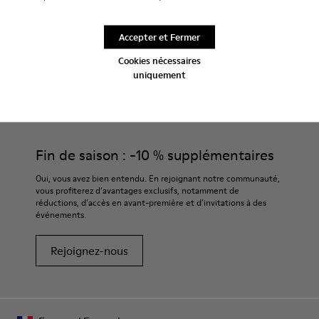
Accepter et Fermer
Cookies nécessaires
uniquement
CAMPER
HOMME CHAUSSURES
CAMALEON SAFA POUR HOMME
Fin de saison : -10 % supplémentaires
Oui, vous avez bien entendu. En rejoignant notre communauté,
vous profiterez d’avantages exclusifs, notamment de
réductions, d’accès en avant-première et d’invitations à des
événements.
Rejoignez-nous