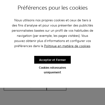
Préférences pour les cookies
Nous utilisons nos propres cookies et ceux de tiers à
Autres Catégories
des fins d'analyse et pour vous présenter des publicités
personnalisées basées sur un profil de vos habitudes de
navigation (par exemple, les pages visitées). Vous
pouvez obtenir plus d'informations et configurer vos
préférences dans la
Politique en matière de cookies
.
Bottines
Non Leather
Ballerines
Chaussures à lacets
Mocassins
Clogs
Accepter et Fermer
Sandales
Bottes
Chaussures casual
Cookies nécessaires
uniquement
Baskets
Chaussons
Chaussures habillées
Chaussures à plateau
À talon