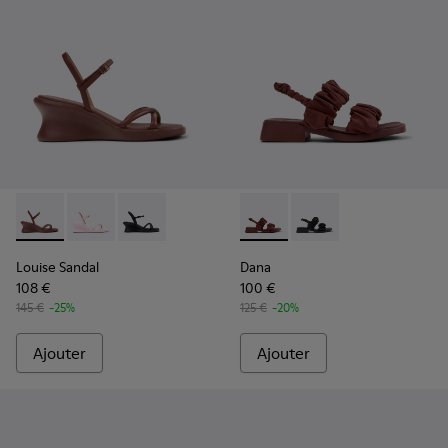
Louise Sandal - K201916-002 - Sandales en cuir bordeaux Po
Louise Sandal - K201916-003
Louise Sandal - K201916-001
Dana - K201894-003 - Sandal
Dana - K201894-001
Louise Sandal
Dana
108 €
100 €
145 €
-25%
125 €
-20%
Ajouter
Ajouter