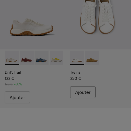
Drift Trail - K201872-001 - Baskets beiges en matériaux tec
Drift Trail - K201872-006
Drift Trail - K201872-004
Drift Trail - K201872-003
Twins - K201928-003 - Chaus
Twins - K201928-002
Drift Trail
Twins
122 €
250 €
175 €
-30%
Ajouter
Ajouter