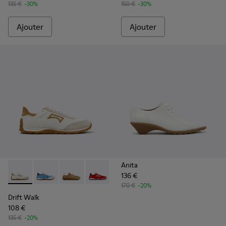
135 €
-30%
150 €
-30%
Ajouter
Ajouter
Anita
136 €
Drift Walk - K201886-001 - Baskets multicolores en textile 
Drift Walk - K201886-008
Drift Walk - K201886-006
Drift Walk - K201886-004
Drift Walk - K201886-003
170 €
-20%
Drift Walk
108 €
135 €
-20%