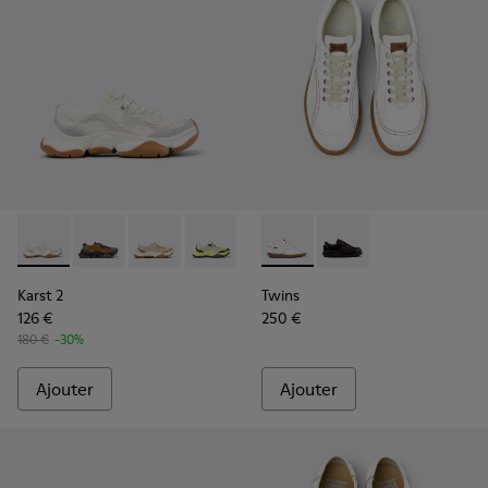
Karst 2 - K201837-009 - Baskets blanches et beiges sans co
Karst 2 - K201837-010
Karst 2 - K201837-008
Karst 2 - K201837-003
Twins - 27651-135 - Chaussur
Twins - 27651-136
Karst 2
Twins
126 €
250 €
180 €
-30%
Ajouter
Ajouter