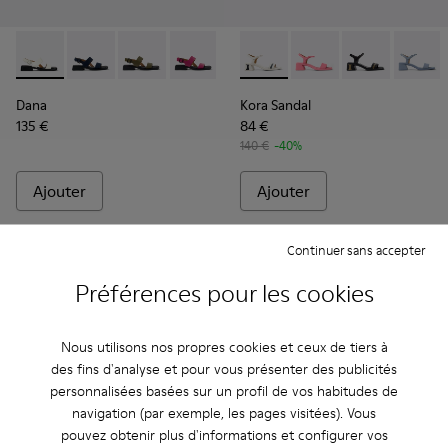
Dana - K201486-007 - Sandales en cuir blanches Pour femm
Dana - K201486-021
Dana - K201486-020
Dana - K201486-019
Dana - K201486-018
Kora Sandal - K201914-003 - 
Dana - K201486-015 - Sa
Kora Sandal - K20191
Dana - K201486-
Kora Sandal - 
Dana - K2
Kora Sa
Da
Dana
Kora Sandal
135 €
84 €
140 €
-40%
Ajouter
Ajouter
Continuer sans accepter
Préférences pour les cookies
Nous utilisons nos propres cookies et ceux de tiers à
des fins d'analyse et pour vous présenter des publicités
personnalisées basées sur un profil de vos habitudes de
navigation (par exemple, les pages visitées). Vous
pouvez obtenir plus d'informations et configurer vos