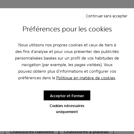
Continuer sans accepter
Préférences pour les cookies
Autres Catégories
Nous utilisons nos propres cookies et ceux de tiers à
des fins d'analyse et pour vous présenter des publicités
personnalisées basées sur un profil de vos habitudes de
navigation (par exemple, les pages visitées). Vous
pouvez obtenir plus d'informations et configurer vos
Bottines
Non Leather
Ballerines
préférences dans la
Politique en matière de cookies
.
Chaussures à lacets
Mocassins
Clogs
Sandales
Bottes
Chaussures plates
Accepter et Fermer
Cookies nécessaires
Chaussures casual
Baskets
uniquement
Chaussures décontractées
Chaussons
Chaussures habillées
Chaussures à plateau