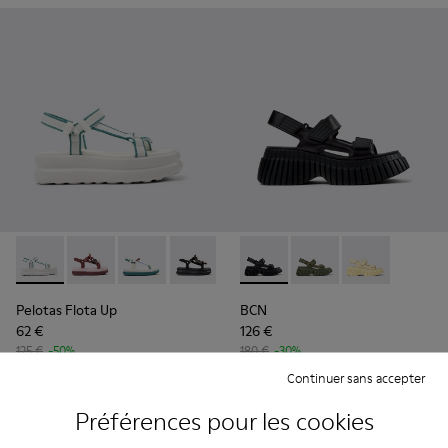
Pelotas Flota Up - K201726-008 - Sandales en textile blanch
Pelotas Flota Up - K201726-014 - Sandales en textil
Pelotas Flota Up - K201726-013 - Sandales en 
Pelotas Flota Up - K201726-012 - Sanda
Pelotas Flota Up - K201726-005
BCN - K201511-005 - Sandale
Pelotas Flota Up - K201
BCN - K201511-012 - S
Pelotas Flota Up 
BCN - K201511-
Pelotas Flota Up
BCN
62 €
126 €
125 €
-50%
180 €
-30%
Continuer sans accepter
Ajouter
Ajouter
Préférences pour les cookies