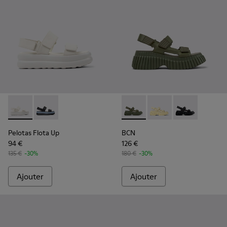
Pelotas Flota Up - K201932-001 - Sandales en cuir blanc Po
Pelotas Flota Up - K201932-002
BCN - K201511-012 - Sandales
BCN - K201511-011 - S
BCN - K201511-
Pelotas Flota Up
BCN
94 €
126 €
135 €
-30%
180 €
-30%
Ajouter
Ajouter