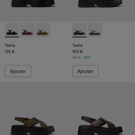
Tasha - K201659-006 - Sandales en cuir noir Pour femme av
Tasha - K201659-012 - Sandales en cuir bordeaux Po
Tasha - K201659-011 - Sandales en cuir marro
Tasha - K201859-001 - Sandal
Tasha - K201859-003 -
Tasha
Tasha
135 €
104 €
130 €
-20%
Ajouter
Ajouter