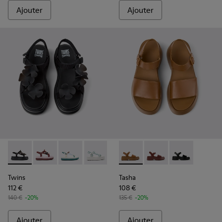
Ajouter
Ajouter
Twins - K201726-012 - Sandales noires en textile Pour femme
Twins - K201726-014 - Sandales en textile bordeaux 
Twins - K201726-013 - Sandales en textile mu
Twins - K201726-008 - Sandales en tex
Twins - K201726-005
Tasha - K201659-011 - Sanda
Twins - K201726-003
Tasha - K201659-012 
Twins - K201726-0
Tasha - K20165
Twins
Tasha
112 €
108 €
140 €
-20%
135 €
-20%
Ajouter
Ajouter