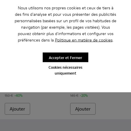
Nous utilisons nos propres cookies et ceux de tiers à
des fins d'analyse et pour vous présenter des publicités
personnalisées basées sur un profil de vos habitudes de
navigation (par exemple, les pages visitées). Vous
pouvez obtenir plus d'informations et configurer vos
préférences dans la
Politique en matière de cookies
.
Accepter et Fermer
Cookies nécessaires
Louise Sandal - K201915-003 - Sandales en cuir bordeaux P
Louise Sandal - K201915-004 - Sandales vertes en cu
Louise Sandal - K201915-002 - Sandales en cu
Louise Sandal - K201915-001 - Sandales
Louise Sandal - K201916-001 
Louise Sandal - K2019
Louise Sandal 
uniquement
Louise Sandal
Louise Sandal
90 €
116 €
150 €
-40%
145 €
-20%
Ajouter
Ajouter