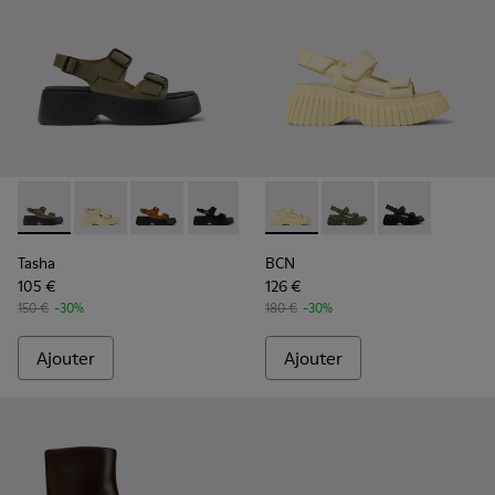
Tasha - K201712-004 - Sandales vertes en cuir Pour femme.
Tasha - K201712-005
Tasha - K201712-003
Tasha - K201712-001 - Sandales en cuir
BCN - K201511-011 - Sandales
BCN - K201511-012 - S
BCN - K201511-
Tasha
BCN
105 €
126 €
150 €
-30%
180 €
-30%
Ajouter
Ajouter