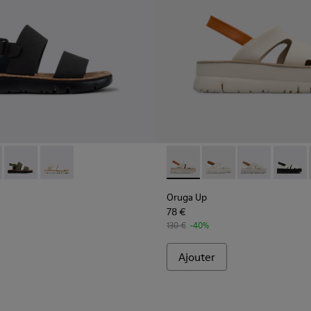
ur femme.
038-001 - Sandales en cuir noir Pour femme.
 - K201038-018
Oruga - K201038-016
Oruga - K201038-015
Oruga Up - K200848-005 - B
Oruga Up - K200848-
Oruga Up - K2
Oruga 
Oruga Up
78 €
130 €
-40%
Ajouter