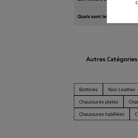
C
Quels sont les frais d'ex
Autres Catégories
Bottines
Non Leather
Chaussures plates
Cha
Chaussures habillées
C