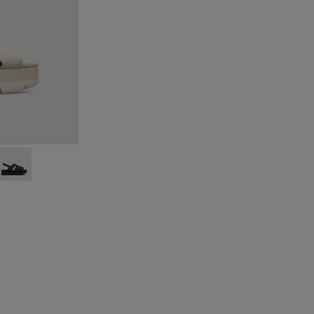
eige
015
00848-014
Up - K200848-013
Oruga Up - K200848-012