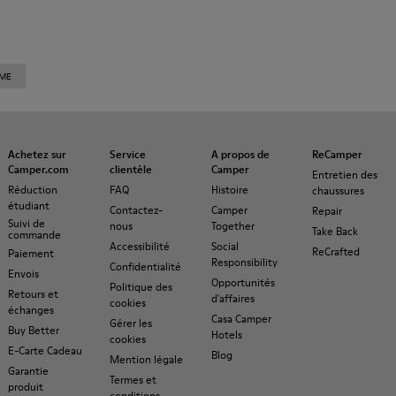
MME
Achetez sur
Service
A propos de
ReCamper
Camper.com
clientèle
Camper
Entretien des
Réduction
FAQ
Histoire
chaussures
étudiant
Contactez-
Camper
Repair
Suivi de
nous
Together
Take Back
commande
Accessibilité
Social
ReCrafted
Paiement
Responsibility
Confidentialité
Envois
Opportunités
Politique des
Retours et
d'affaires
cookies
échanges
Casa Camper
Gérer les
Buy Better
Hotels
cookies
E-Carte Cadeau
Blog
Mention légale
Garantie
Termes et
produit
conditions