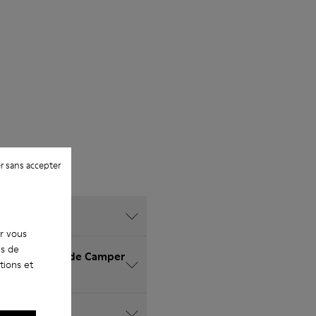
r sans accepter
ur vous
es de
ur le site Web de Camper
tions et