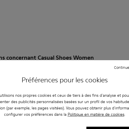
ons concernant Casual Shoes Women
Continue
Préférences pour les cookies
ures Camper à la bonne taille ?
tilisons nos propres cookies et ceux de tiers à des fins d'analyse et po
enter des publicités personnalisées basées sur un profil de vos habitud
r les Casual Shoes Women - Chaussures pour Femme achetées s
ion (par exemple, les pages visitées). Vous pouvez obtenir plus d'informa
configurer vos préférences dans la
Politique en matière de cookies
.
bles chez Camper ?