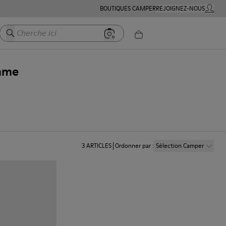
BOUTIQUES CAMPER
REJOIGNEZ-NOUS
MON C
Cherche ici
mme
3
ARTICLES
Ordonner par
:
Sélection Camper