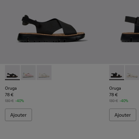
Oruga - K200157-022 - Sandales en cuir et textile noires Po
Oruga - K200157-057
Oruga - K200157-046
Oruga - K201
Oruga
Oruga
Oruga
78 €
78 €
130 €
-40%
130 €
-40%
Ajouter
Ajouter