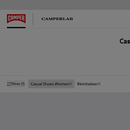
Ca
Casual Shoes Women
Réinitialiser
filtrer
(1)