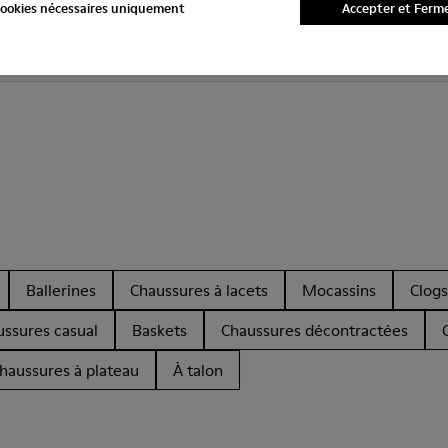
ookies nécessaires uniquement
Accepter et Ferm
pédition pour les Casual Shoes Women - Chaussures pour Femm
Ballerines
Chaussures à lacets
Mocassins
Clogs
ussures casual
Baskets
Chaussures décontractées
haussures à plateau
À talon