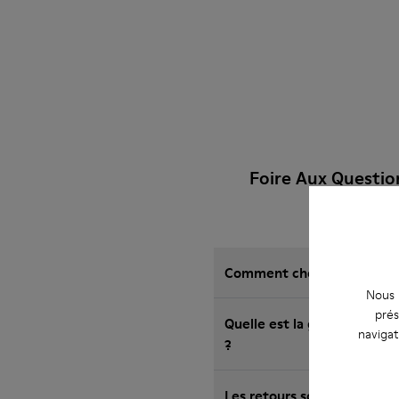
Foire Aux Questi
Comment choisir des chauss
Nous u
prés
Quelle est la garantie su
navigat
?
Les retours sont-ils possi