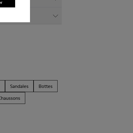
er
e Camper?
Sandales
Bottes
Chaussons