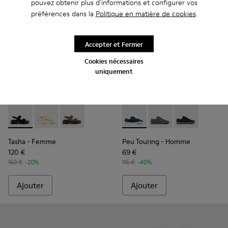
pouvez obtenir plus d'informations et configurer vos
préférences dans la
Politique en matière de cookies
.
Accepter et Fermer
Cookies nécessaires
uniquement
Tasha - K201712-001 - Sandales en cuir noires Pour femme.
Tasha - K201712-005
Tasha - K201712-004
Peu Touring - K100881-018 -
Peu Touring - K10088
Peu Touring -
Tasha
- Femme
Peu Touring
- Homme
120 €
69 €
150 €
-20%
115 €
-40%
Ajouter
Ajouter