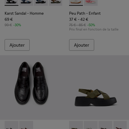
Karst Sandal - K101048-001 - Sandales en textile noires Po
Karst Sandal - K101048-008
Karst Sandal - K101048-007 - Sandales en tex
Karst Sandal - K101048-006
Karst Sandal - K101048-003
Peu Path - K800692-001 - Cha
Peu Path - K800692-
Karst Sandal
- Homme
Peu Path
- Enfant
69 €
37 € - 42 €
99 €
-30%
75 € - 85 €
-50%
Prix final en fonction de la taille
Ajouter
Ajouter