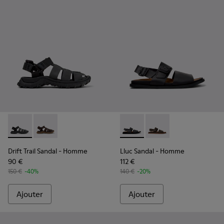
Drift Trail Sandal - K101090-001 - Sandales noires en cuir et
Drift Trail Sandal - K101090-002
Lluc Sandal - K101092-001 - 
Lluc Sandal - K101092
Drift Trail Sandal
- Homme
Lluc Sandal
- Homme
90 €
112 €
150 €
-40%
140 €
-20%
Ajouter
Ajouter