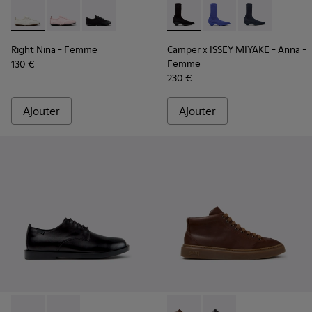
Right Nina - K201967-002 - Baskets en textile et cuir blanc
Right Nina - K201967-004
Right Nina - K201967-001
Camper x ISSEY MIYAKE - Ann
Camper x ISSEY MIYA
Camper x ISSE
Right Nina
- Femme
Camper x ISSEY MIYAKE - Anna
-
Femme
130 €
230 €
Ajouter
Ajouter