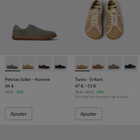
Pelotas Soller - K100974-017 - Baskets grises en nubuck et 
Pelotas Soller - K100974-021
Pelotas Soller - K100974-018
Pelotas Soller - K100974-015 - Basket
Pelotas Soller - K100974-013
Twins - K800663-003 - Chauss
Pelotas Soller - K10097
Twins - K800663-007
Pelotas Soller - 
Twins - K800
Twins 
Pelotas Soller
- Homme
Twins
- Enfant
94 €
47 € - 53 €
135 €
-30%
79 € - 89 €
-40%
Prix final en fonction de la taille
Ajouter
Ajouter