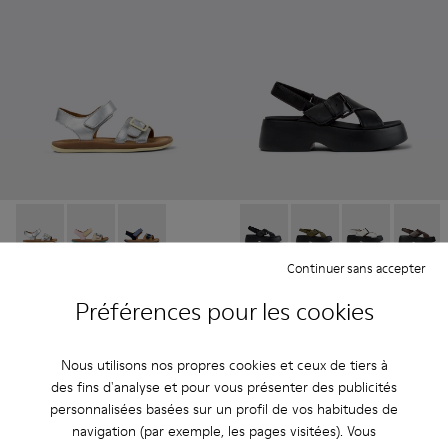
Bicho - K800672-004 - Sandales en cuir grises pour enfants.
Bicho - K800672-003
Bicho - K800672-002
Tasha - K201860-001 - Sandal
Tasha - K201860-006 
Tasha - K2018
Tasha 
Continuer sans accepter
Bicho
- Enfant
Tasha
- Femme
45 € - 51 €
120 €
Préférences pour les cookies
75 € - 85 €
-40%
150 €
-20%
Prix final en fonction de la taille
Nous utilisons nos propres cookies et ceux de tiers à
des fins d'analyse et pour vous présenter des publicités
Ajouter
Ajouter
personnalisées basées sur un profil de vos habitudes de
navigation (par exemple, les pages visitées). Vous