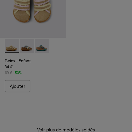
Twins - K800666-005 - Baskets multicolores en daim et cuir
Twins - K800666-008
Twins - K800666-006
Twins
- Enfant
34 €
69 €
-50%
Ajouter
Voir plus de modèles soldés