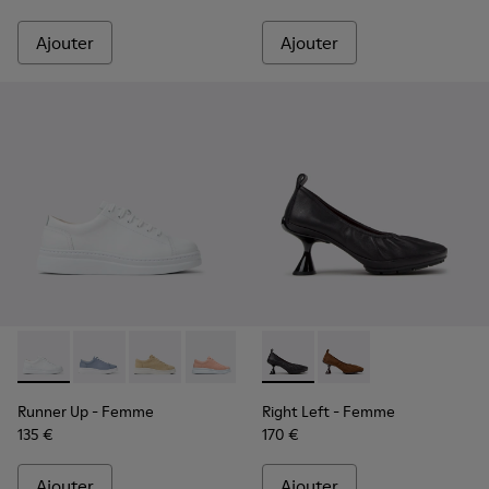
Ajouter
Ajouter
Runner Up - K200508-041 - Baskets en cuir blanc pour fem
Runner Up - K200508-103
Runner Up - K200508-056
Runner Up - K200508-055
Runner Up - K200508-043
Right Left - K201976-001 - Ba
Runner Up - K200508-0
Right Left - K201976
Runner Up - K20
Runner Up
- Femme
Right Left
- Femme
135 €
170 €
Ajouter
Ajouter