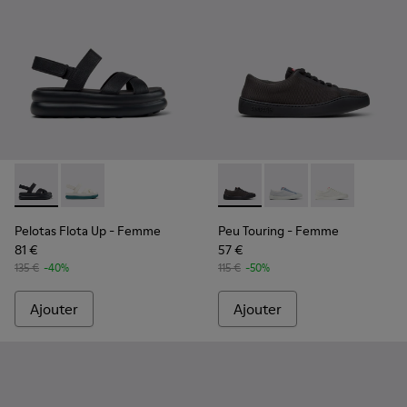
Pelotas Flota Up - K201863-001 - Sandales en cuir noir Pou
Pelotas Flota Up - K201863-004
Peu Touring - K201862-004 -
Peu Touring - K20186
Peu Touring -
Pelotas Flota Up
- Femme
Peu Touring
- Femme
81 €
57 €
135 €
-40%
115 €
-50%
Ajouter
Ajouter