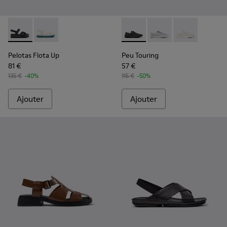
Pelotas Flota Up - K201863-001 - Sandales en cuir noir Pou
Pelotas Flota Up - K201863-004
Peu Touring - K201862-004 -
Peu Touring - K20186
Peu Touring -
Pelotas Flota Up
Peu Touring
81 €
57 €
135 €
-40%
115 €
-50%
Ajouter
Ajouter