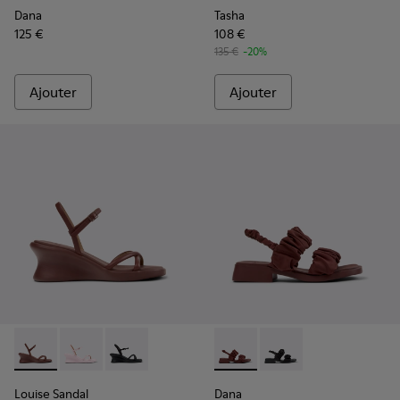
Dana
Tasha
125 €
108 €
135 €
-20%
Ajouter
Ajouter
Louise Sandal - K201916-002 - Sandales en cuir bordeaux Po
Louise Sandal - K201916-003
Louise Sandal - K201916-001
Dana - K201894-003 - Sandal
Dana - K201894-001
Louise Sandal
Dana