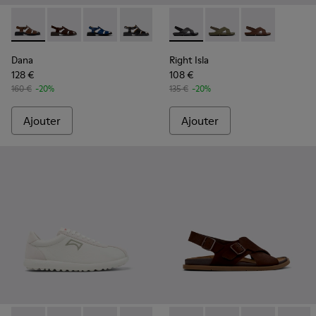
Dana - K201489-010 - Sandales en cuir marron Pour femme.
Dana - K201489-012
Dana - K201489-011
Dana - K201489-001
Right Isla - K201926-005 - S
Right Isla - K201926-
Right Isla - K
Dana
Right Isla
128 €
108 €
160 €
-20%
135 €
-20%
Ajouter
Ajouter