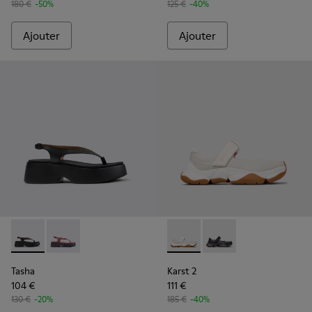
180 €
-50%
125 €
-40%
Ajouter
Ajouter
Tasha - K201859-001 - Sandales en cuir noires Pour femme.
Tasha - K201859-003
Karst 2 - K201846-002 - Bask
Karst 2 - K201846-00
Tasha
Karst 2
104 €
111 €
130 €
-20%
185 €
-40%