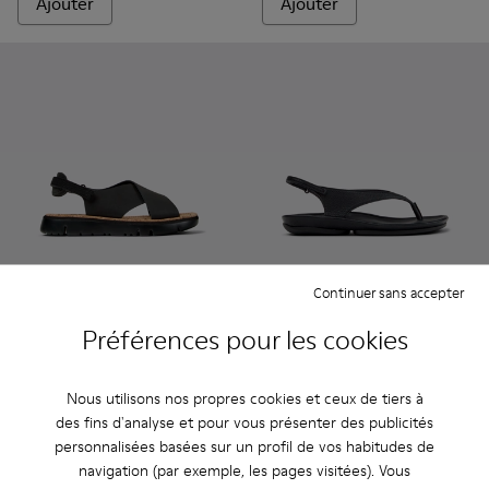
Ajouter
Ajouter
Continuer sans accepter
Oruga - K200157-022 - Sandales en cuir et textile noires Po
Oruga - K200157-057
Oruga - K200157-046
Right Isla - K201871-002 - S
Right Isla - K201871-0
Right Isla - K2
Préférences pour les cookies
Oruga
Right Isla
78 €
100 €
Nous utilisons nos propres cookies et ceux de tiers à
130 €
-40%
125 €
-20%
des fins d'analyse et pour vous présenter des publicités
personnalisées basées sur un profil de vos habitudes de
Ajouter
Ajouter
navigation (par exemple, les pages visitées). Vous