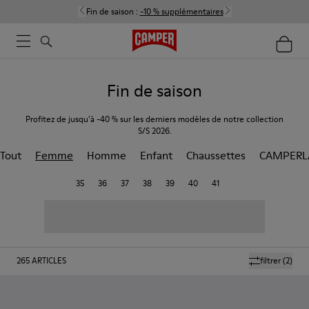
Fin de saison :
-10 % supplémentaires
Fin de saison
Profitez de jusqu’à -40 % sur les derniers modèles de notre collection
S/S 2026.
Tout
Femme
Homme
Enfant
Chaussettes
CAMPERL
35
36
37
38
39
40
41
265
ARTICLES
filtrer
(2)