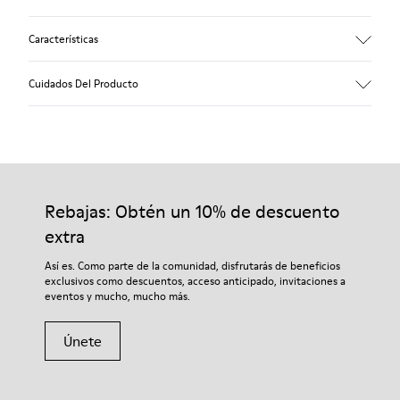
Características
Empeine
Cuidados Del Producto
Piel
Color
Multicolor
Suela/Características
Nuestros zapatos se han fabricado con materiales de primera
100% Goma
calidad cuidadosamente seleccionados. El uso de productos
Cordones
adecuados para el cuidado del calzado los protegerá y
Rebajas: Obtén un 10% de descuento
Plantilla
garantizará que duren más tiempo.
Plantilla de PU
extra
Altura
Si deseas obtener información detallada sobre cómo cuidar de
Así es. Como parte de la comunidad, disfrutarás de beneficios
2,9 cm
tu par, visita nuestra
Guía para el cuidado del calzado
.
exclusivos como descuentos, acceso anticipado, invitaciones a
Forro
eventos y mucho, mucho más.
59% piel 41% poliéster reciclado
Únete