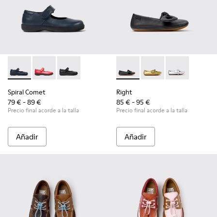
Spiral Comet - 80356-031 - Zapatos de piel azules para niños
Spiral Comet - 80356-030
Spiral Comet - 80356-003 - Zapatos de piel ne
Right - K800702-006 - Bailari
Right - K800702-004
Right - K8007
Spiral Comet
Right
79 € - 89 €
85 € - 95 €
Precio final acorde a la talla
Precio final acorde a la talla
Añadir
Añadir