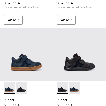
85 € - 99 €
85 € - 99 €
Precio final acorde a la talla
Precio final acorde a la talla
Añadir
Añadir
Runner - K900384-001 - Zapatillas azules de piel y nobuk par
Runner - K900384-002 - Zapatillas negras de piel y n
Runner - K900384-002 - Zapat
Runner - K900384-001 -
Runner
Runner
85 € - 99 €
85 € - 99 €