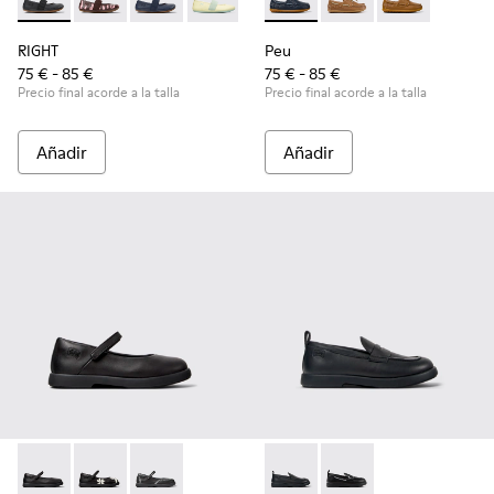
RIGHT - 80025-053 - Bailarinas de piel negras para niños.
RIGHT - 80025-160
RIGHT - 80025-116
RIGHT - 80025-109
RIGHT - 80025-030
Peu - K800689-002 - Zapatos 
Peu - K800689-004
Peu - K80068
RIGHT
Peu
75 € - 85 €
75 € - 85 €
Precio final acorde a la talla
Precio final acorde a la talla
Añadir
Añadir
Duet - K800549-003 - Bailarinas de piel negras para niños.
Duet - K800549-006
Duet - K800549-001
Duet - K800609-001 - Mocasi
Duet - K800609-003 - 