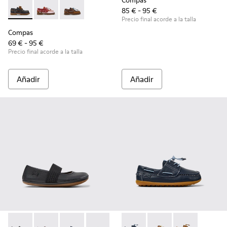
Compas
85 € - 95 €
Compas - K800416-001 - Zapatos náuticos de piel azules par
Compas - K800416-008 - Zapatos náuticos de piel mul
Compas - K800416-007 - Náuticos de piel mar
Precio final acorde a la talla
Compas
69 € - 95 €
Precio final acorde a la talla
Añadir
Añadir