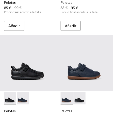
Pelotas
Pelotas
85 € - 99 €
85 € - 95 €
Precio final acorde a la talla
Precio final acorde a la talla
Añadir
Añadir
Pelotas - K800316-003 - Zapatos negros de piel y textil para 
Pelotas - K800316-004 - Zapatos azules de piel y texti
Pelotas - K800316-004 - Zapat
Pelotas - K800316-003 
Pelotas
Pelotas