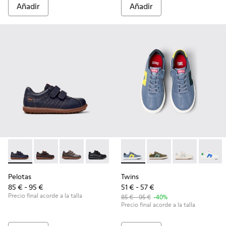
Añadir
Añadir
Pelotas - 80353-043 - Zapatos azules de piel y tejido para ni
Pelotas - 80353-044 - Zapatos marrones de piel y text
Pelotas - 80353-037
Pelotas - 80353-009 - Zapatos negros de
Twins - K800552-007 - Sneake
Twins - K800552-012
Twins - K8005
Twins 
Pelotas
Twins
85 € - 95 €
51 € - 57 €
Precio final acorde a la talla
85 € - 95 €
-40%
Precio final acorde a la talla