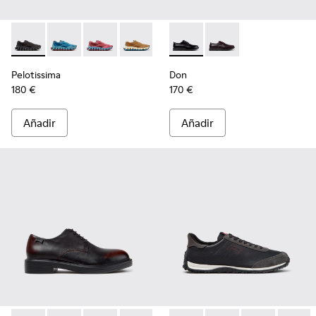
Pelotissima - K101109-006 - Zapatillas negras de materiales 
Pelotissima - K101109-011 - Zapatillas azules de mate
Pelotissima - K101109-010
Pelotissima - K101109-007 - Zapatillas
Don - K101140-001 - Zapatos 
Don - K101140-003 - Z
Pelotissima
Don
180 €
170 €
Añadir
Añadir