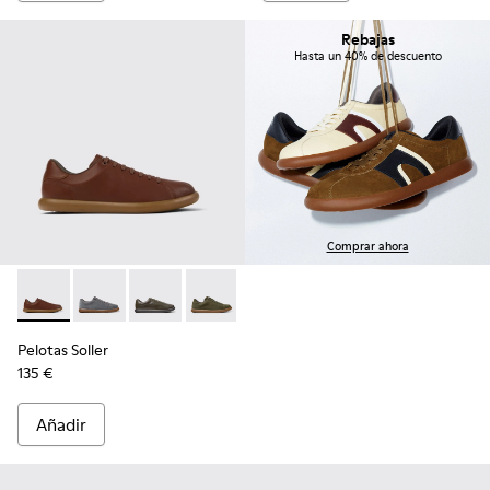
Rebajas
Hasta un 40% de descuento
Comprar ahora
Pelotas Soller - K101003-004 - Zapatillas de piel marrones p
Pelotas Soller - K101003-015
Pelotas Soller - K101003-014 - Zapatillas de p
Pelotas Soller - K101003-009
Pelotas Soller - K101003-007
Pelotas Soller - K101003
Pelotas Soller
135 €
Añadir