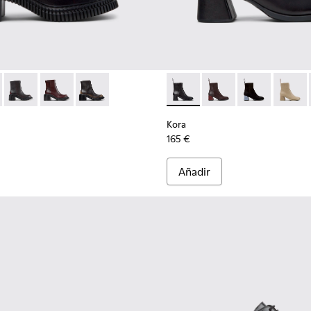
 para mujer.
008
01907-007
ve - K201907-005
K400804-001 - Botines de piel negros para mujer.
entyfive - K201907-003
ondon - K400804-006
nner Twentyfive - K201907-002
Pix London - K400804-005
Pix London - K400804-004
Pix London - K400804-002
Kora - K400798-001 - Botines
Kora - K400798-011 - 
Kora - K40079
Kora -
Kora
165 €
Añadir