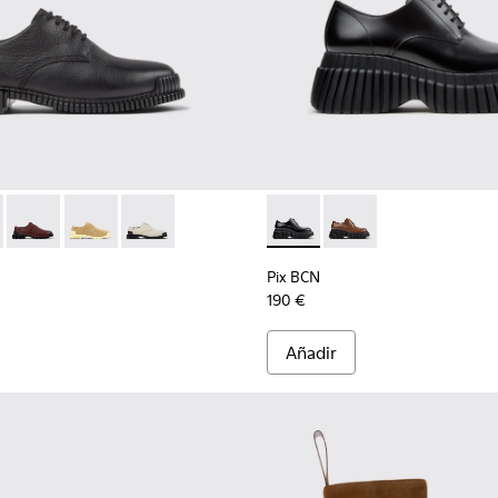
-001 - Zapatos de piel negros para mujer.
K201851-011
Pix - K201851-010
Pix - K201851-007
Pix - K201851-003
Pix BCN - K201949-001 - Zapa
Pix BCN - K201949-0
Pix BCN
190 €
Añadir