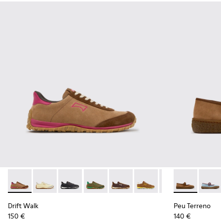
Drift Walk - K201885-008 - Zapatillas marrones de ante y pie
Drift Walk - K201885-010
Drift Walk - K201885-009 - Zapatillas negras d
Drift Walk - K201885-007
Drift Walk - K201885-006
Drift Walk - K201885-0
Drift Walk - K20
Peu Terreno -
Drift Wal
Peu Te
Drift Walk
Peu Terreno
150 €
140 €