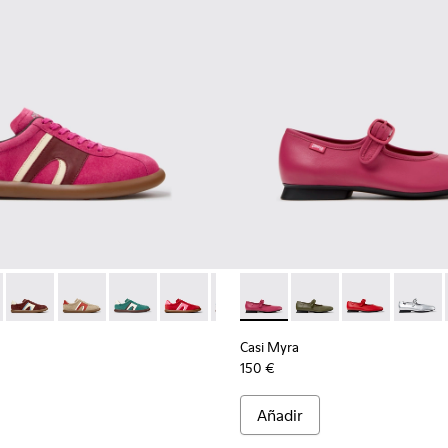
ado para mujer.
eciclado y materiales técnicos para mujer.
es de materiales técnicos de PET reciclado para mujer.
negras y grises de PET reciclado y materiales técnicos para muj
r - K201608-041 - Zapatillas multicolor de nobuk y piel para muj
s Soller - K201608-038
Pelotas Soller - K201608-037
Pelotas Soller - K201608-036 - Zapatillas multicolor de 
Pelotas Soller - K201608-031
Pelotas Soller - K201608-029
Pelotas Soller - K201608-027
Casi Myra - K201629-016 - Zap
Pelotas Soller - K201608-
Casi Myra - K201629-
Pelotas Soller - K
Casi Myra - K
Pelotas Sol
Casi My
Pelo
Casi Myra
150 €
Añadir