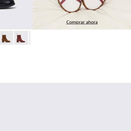
Comprar ahora
 de piel negros para mujer.
Botines de piel marrones para mujer.
8-010
 K400798-009
Kora - K400798-008 - Botines de nobuk marrones para mujer.
Kora - K400798-007
Kora - K400798-005
Kora - K400798-003
Kora - K400798-002