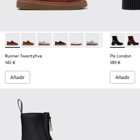
Runner Twentyfive - K201907-011 - Zapatillas de piel burdeos
Runner Twentyfive - K201907-013
Runner Twentyfive - K201907-012
Runner Twentyfive - K201907-010
Runner Twentyfive - K201907-
Runner Twentyfive - K2
Runner Twentyfi
Pix London - 
Runner Tw
Pix L
Ru
Runner Twentyfive
Pix London
145 €
189 €
Añadir
Añadir