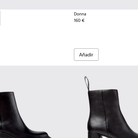
Donna
160 €
 reciclado y materiales técnicos para mujer.
eciclado y materiales técnicos para mujer.
 de PET reciclado para mujer.
 marrones de materiales técnicos de PET reciclado para mujer.
201987-001 - Bailarinas de ante y textil negras para mujer.
ath+ - K201987-002
Añadir