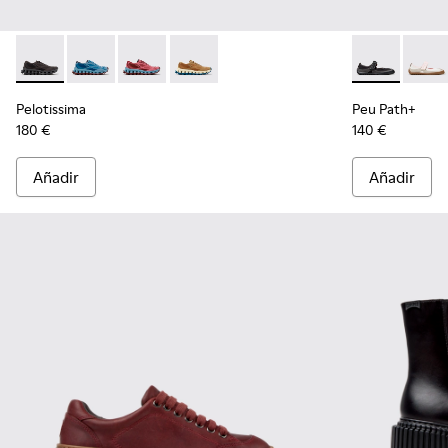
Pelotissima - K201922-006 - Zapatillas negras y grises de PET
Pelotissima - K201922-011 - Zapatillas azules de PET r
Pelotissima - K201922-010 - Zapatillas burdeos
Pelotissima - K201922-007 - Zapatillas
Peu Path+ - K
Peu P
Pelotissima
Peu Path+
180 €
140 €
Añadir
Añadir