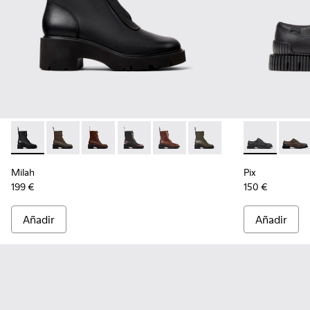
Milah - K400776-001 - Botines negros de piel para mujer.
Milah - K400776-011
Milah - K400776-010
Milah - K400776-008
Milah - K400776-007
Milah - K400776-002
Pix - K201851
Pix - 
Milah
Pix
199 €
150 €
Añadir
Añadir