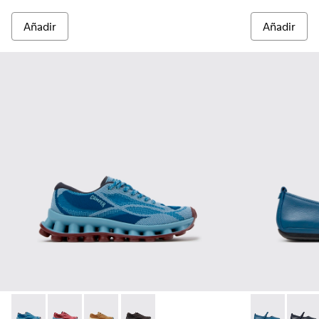
Añadir
Añadir
Pelotissima - K201922-011 - Zapatillas azules de PET reciclad
Pelotissima - K201922-010 - Zapatillas burdeos de PET
Pelotissima - K201922-007 - Zapatillas marron
Pelotissima - K201922-006 - Zapatillas 
Right Nina - 
Right 