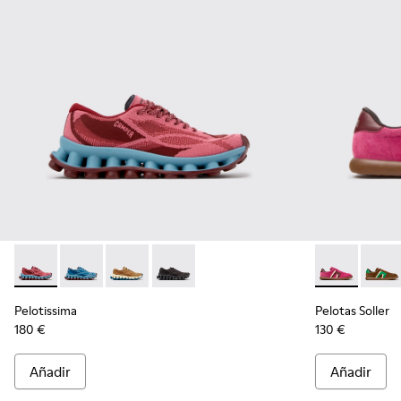
Pelotissima - K201922-010 - Zapatillas burdeos de PET recicl
Pelotissima - K201922-011 - Zapatillas azules de PET r
Pelotissima - K201922-007 - Zapatillas marron
Pelotissima - K201922-006 - Zapatillas 
Pelotas Solle
Pelota
Pelotissima
Pelotas Soller
180 €
130 €
Añadir
Añadir