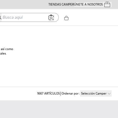
TIENDAS CAMPER
ÚNETE A NOSOTROS
Tus Pedido
usca aquí
 así como
ales.
1667
ARTÍCULOS
Ordenar por
:
Selección Camper