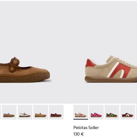
l para mujer.
e piel y nobuk para mujer.
03
1885-002
 K201825-010 - Bailarinas de ante y piel marrones para mujer.
k - K201885-001
rreno - K201825-008 - Bailarinas azules de ante y piel para muj
Peu Terreno - K201825-007
Peu Terreno - K201825-006
Peu Terreno - K201825-003
Peu Terreno - K201825-001
Pelotas Soller - K201608-036 
Pelotas Soller - K2016
Pelotas Soller
Pelotas
Pelotas Soller
130 €