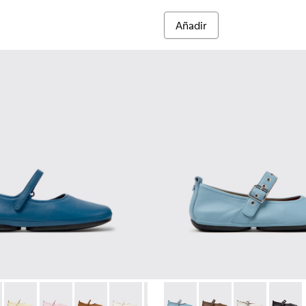
Añadir
o y materiales técnicos para mujer.
 reciclado para mujer.
es de materiales técnicos de PET reciclado para mujer.
negras y grises de PET reciclado y materiales técnicos para muj
K201365-035 - Zapatos de piel azules para mujer.
Nina - K201365-039 - Zapatos azules de piel para mujer.
Right Nina - K201365-036
Right Nina - K201365-034
Right Nina - K201365-030
Right Nina - K201365-024
Right Nina - K201365-022
Right Nina - K201962-003 - Ba
Right Nina - K201365-021
Right Nina - K201962
Right Nina - 
Right N