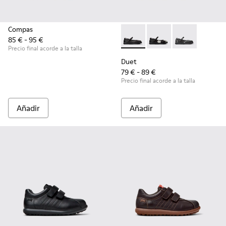
Compas
85 € - 95 €
Duet - K800549-003 - Bailari
Duet - K800549-006
Duet - K8005
Precio final acorde a la talla
Duet
79 € - 89 €
Precio final acorde a la talla
Añadir
Añadir