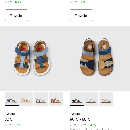
69 €
-40%
69 €
-30%
Añadir
Añadir
Twins - K800628-007 - Sandalias de piel y nobuk azules para
Twins - K800628-008 - Sandalias de piel y nobuk mult
Twins - K800628-003
Twins - K800628-002
Twins - K800628-001
Twins - K800672-002 - Sandal
Twins - K800672-004
Twins - K80067
Twins
Twins
32 €
60 € - 68 €
65 €
-50%
75 € - 85 €
-20%
Precio final acorde a la talla