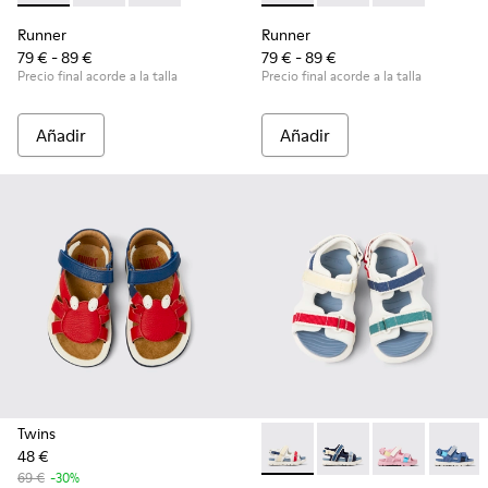
Runner
Runner
79 € - 89 €
79 € - 89 €
Precio final acorde a la talla
Precio final acorde a la talla
Añadir
Añadir
Twins
48 €
Twins - K800590-010 - Sandali
Twins - K800590-011 - 
Twins - K800
Twins 
69 €
-30%