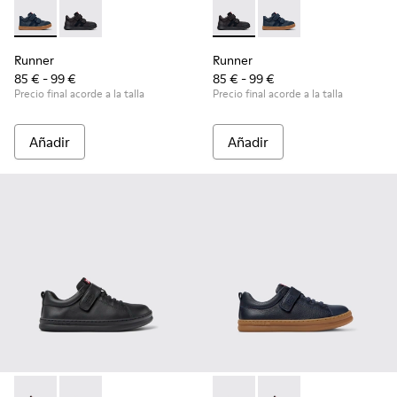
Runner - K900384-001 - Zapatillas azules de piel y nobuk par
Runner - K900384-002 - Zapatillas negras de piel y n
Runner - K900384-002 - Zapat
Runner - K900384-001 -
Runner
Runner
85 € - 99 €
85 € - 99 €
Precio final acorde a la talla
Precio final acorde a la talla
Añadir
Añadir