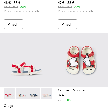
48 € - 55 €
47 € - 53 €
69 € - 79 €
-30%
79 € - 89 €
-40%
Precio final acorde a la talla
Precio final acorde a la talla
Añadir
Añadir
Camper x Moomin
37 €
Oruga - K800686-004 - Sandalias blancas y rojas para niños.
Oruga - K800686-003 - Sandalias de tejido multicolor
Oruga - K800686-002
Oruga - K800686-001
75 €
-50%
Oruga