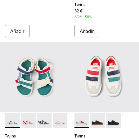
Twins
32 €
65 €
-50%
Añadir
Añadir
Twins - K800686-003 - Sandalias de tejido multicolor para n
Twins - K800686-004 - Sandalias blancas y rojas para
Twins - K800686-002
Twins - K800686-001
Twins - K800652-007 - Sneake
Twins - K800652-003 - 
Twins - K80065
Twins
Twins