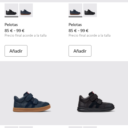
Pelotas - K800316-003 - Zapatos negros de piel y textil para 
Pelotas - K800316-004 - Zapatos azules de piel y texti
Pelotas - K800316-004 - Zapat
Pelotas - K800316-003 
Pelotas
Pelotas
85 € - 99 €
85 € - 99 €
Precio final acorde a la talla
Precio final acorde a la talla
Añadir
Añadir