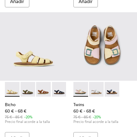
Añadir
Añadir
Bicho - 80177-086 - Sandalias cerradas de piel amarillas para
Bicho - 80177-088
Bicho - 80177-078
Bicho - 80177-077
Bicho - 80177-074
Twins - K800672-003 - Sandali
Bicho - 80177-067
Twins - K800672-004
Bicho - 80177-06
Twins - K80067
Bicho
Twins
60 € - 68 €
60 € - 68 €
75 € - 85 €
-20%
75 € - 85 €
-20%
Precio final acorde a la talla
Precio final acorde a la talla