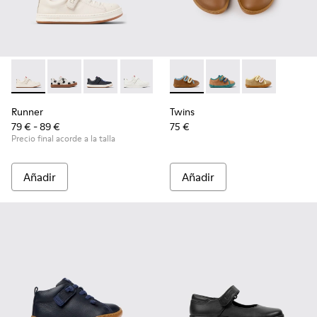
Runner - K800247-030 - Zapatillas blancas de piel para niños
Runner - K800247-031
Runner - K800247-028
Runner - K800247-024
Twins - K800666-008 - Zapatil
Twins - K800666-006 -
Twins - K800
Runner
Twins
79 € - 89 €
75 €
Precio final acorde a la talla
Añadir
Añadir