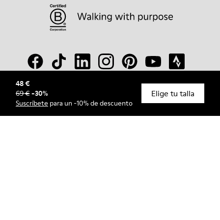
48 €
Elige tu talla
69 €
-
30
%
© Camper, 2026
Suscríbete
para un -10% de descuento