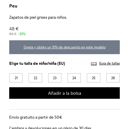
Peu
Zapatos de piel grises para niños.
48 €
69 €
-30%
Únete y obtén un 10% de descuento en este modelo
Elige tu
talla de niño/niña
(EU)
Guía de tallas
21
22
23
24
25
26
Añadir a la bolsa
Envío gratuito a partir de 50€
Cambios y devoluciones en un plazo de 30 días.