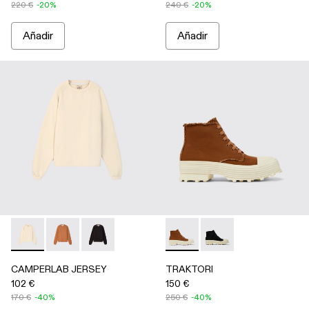
220 €
-20%
240 €
-20%
Añadir
Añadir
CAMPERLAB JERSEY - AU00036-003 - Jersey color arena
CAMPERLAB JERSEY - AU00036-002 - Jersey terra
CAMPERLAB JERSEY - AU00036-001
TRAKTORI - A700024-002 -
TRAKTORI - A70002
CAMPERLAB JERSEY
TRAKTORI
102 €
150 €
170 €
-40%
250 €
-40%