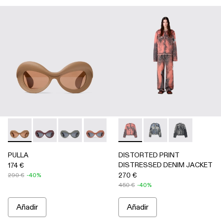
PULLA - AS00006-005 - BEIGE
PULLA - AS00006-007
PULLA - AS00006-006
PULLA - AS00006-003 - Gafas de sol 
PULLA - AS00006-002
DISTORTED PRINT DISTRE
PULLA - AS00006-001
DISTORTED PRINT 
DISTORTED P
PULLA
DISTORTED PRINT
DISTRESSED DENIM JACKET
174 €
270 €
290 €
-40%
450 €
-40%
Añadir
Añadir