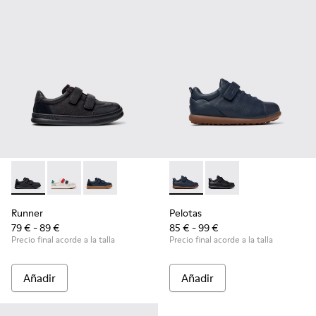
Runner - K800652-001 - Zapatillas de piel y nobuk negras pa
Runner - K800652-007
Runner - K800652-003
Pelotas - K800316-004 - Zapat
Pelotas - K800316-0
Runner
Pelotas
79 € - 89 €
85 € - 99 €
Precio final acorde a la talla
Precio final acorde a la talla
Añadir
Añadir