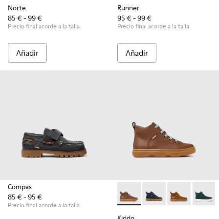
Norte
Runner
85 € - 99 €
95 € - 99 €
Precio final acorde a la talla
Precio final acorde a la talla
Añadir
Añadir
Compas
85 € - 95 €
Kiddo - K900189-028 - Botine
Kiddo - K900189-026 -
Kiddo - K9001
Kiddo -
Precio final acorde a la talla
Kiddo