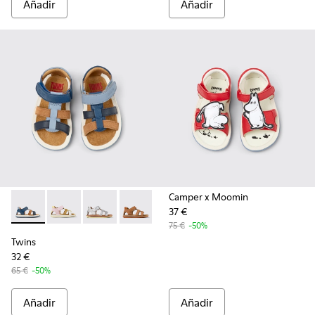
Añadir
Añadir
Camper x Moomin
37 €
Twins - K800628-007 - Sandalias de piel y nobuk azules para
Twins - K800628-008
Twins - K800628-003
Twins - K800628-002
Twins - K800628-001
75 €
-50%
Twins
32 €
65 €
-50%
Añadir
Añadir