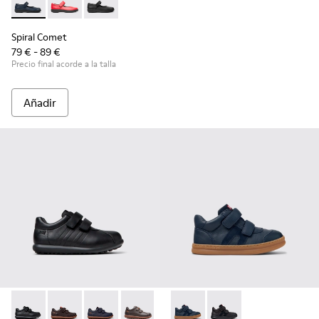
Spiral Comet - 80356-031 - Zapatos de piel azules para niños
Spiral Comet - 80356-030
Spiral Comet - 80356-003
Spiral Comet
79 € - 89 €
Precio final acorde a la talla
Añadir
Pelotas - 80353-009 - Zapatos negros de piel y textil para ni
Pelotas - 80353-044 - Zapatos marrones de piel y text
Pelotas - 80353-043
Pelotas - 80353-037
Runner - K900384-001 - Zapati
Runner - K900384-00