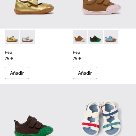
Peu - K800700-002 - Zapatos de piel amarillos para niños.
Peu - K800700-001 - Zapatos de piel grises para niño
Peu - K800708-003 - Zapatos
Peu - K800708-004 - 
Peu - K80070
Peu
Peu
75 €
75 €
Añadir
Añadir