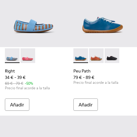
Right - K800696-002 - Bailarinas de tejido y piel azules para
Right - K800696-001
Peu Path - K800707-002 - Zapa
Peu Path - K800707-
Peu Path - K8
Right
Peu Path
34 € - 39 €
79 € - 89 €
Precio final acorde a la talla
69 € - 79 €
-50%
Precio final acorde a la talla
Añadir
Añadir