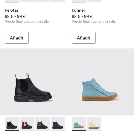
Pelotas
Runner
85 € - 99 €
85 € - 99 €
Precio final acorde a la talla
Precio final acorde a la talla
Añadir
Añadir
Norte - K900149-001 - Botines de piel negros para niños.
Norte - K900149-026
Norte - K900149-025
Norte - K900149-024
Norte - K900149-023
Runner - K900421-001 - Zapati
Norte - K900149-022
Runner - K900421-00
Norte - K900149
Norte - K
No