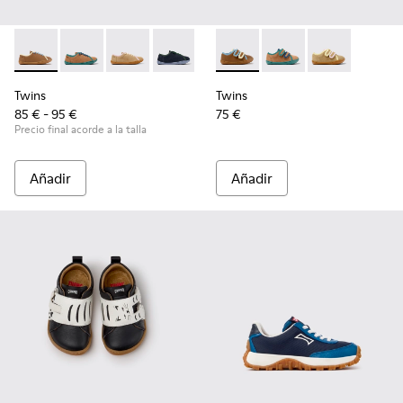
Twins - K800663-007 - Zapatos de piel multicolor para niños
Twins - K800663-004
Twins - K800663-003
Twins - K800663-002
Twins - K800663-001
Twins - K800666-008 - Zapatil
Twins - K800666-00
Twins - K800
Twins
Twins
85 € - 95 €
75 €
Precio final acorde a la talla
Añadir
Añadir