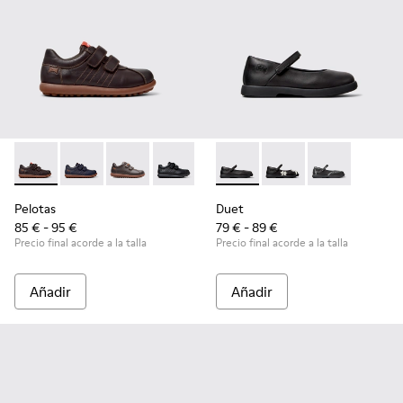
Pelotas - 80353-044 - Zapatos marrones de piel y textil para
Pelotas - 80353-043
Pelotas - 80353-037
Pelotas - 80353-009 - Zapatos negros de
Duet - K800549-003 - Bailari
Duet - K800549-006
Duet - K8005
Pelotas
Duet
85 € - 95 €
79 € - 89 €
Precio final acorde a la talla
Precio final acorde a la talla
Añadir
Añadir