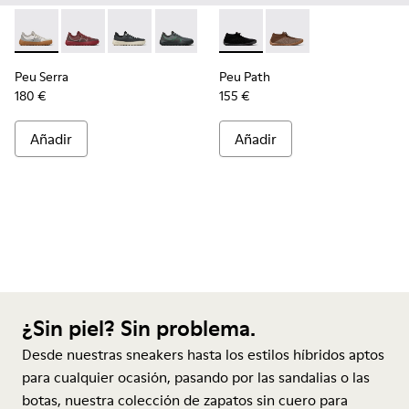
Peu Serra - K101007-006 - Sneakers grises y blancas de mate
Peu Serra - K101007-017
Peu Serra - K101007-016
Peu Serra - K101007-015
Peu Serra - K101007-011
Peu Path - K300476-005 - Sne
Peu Serra - K101007-008
Peu Path - K300476-
Peu Serra - K101
Peu Serra 
Peu Serra
Peu Path
180 €
155 €
Añadir
Añadir
¿Sin piel? Sin problema.
Desde nuestras sneakers hasta los estilos híbridos aptos
para cualquier ocasión, pasando por las sandalias o las
botas, nuestra colección de zapatos sin cuero para