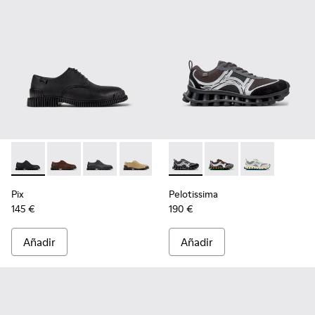
Pix - K101076-001 - Zapatos de piel negros para hombre.
Pix - K101076-010
Pix - K101076-008
Pix - K101076-006
Pix - K101076-005
Pelotissima - K101134-003 - Z
Pix - K101076-003
Pelotissima - K101134
Pelotissima - 
Pix
Pelotissima
145 €
190 €
Añadir
Añadir