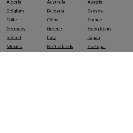
Algeria
Australia
Austria
Belgium
Bulgaria
Canada
Chile
China
France
Germany
Greece
Hong Kong
Ireland
Italy
Japan
Mexico
Netherlands
Portugal
Serbia
Singapore
South Korea
Spain
Switzerland
Taiwan
Thailand
Turkey
United Arab
Emirates
United Kingdom
Usa
CAMPER
SHOPS
ESPAÑA
VALENCIA
CAMPER EL CORTE
INGLES AVENIDA DE
FRANCIA VALENCIA