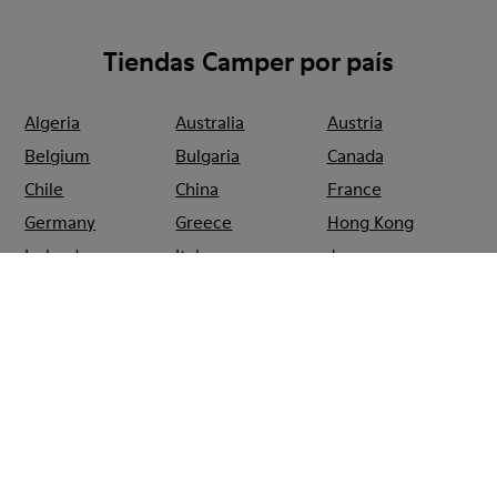
Tiendas Camper por país
Algeria
Australia
Austria
Belgium
Bulgaria
Canada
Chile
China
France
Germany
Greece
Hong Kong
Ireland
Italy
Japan
Mexico
Netherlands
Portugal
Serbia
Singapore
South Korea
Spain
Switzerland
Taiwan
Thailand
Turkey
United Arab
Emirates
United Kingdom
Usa