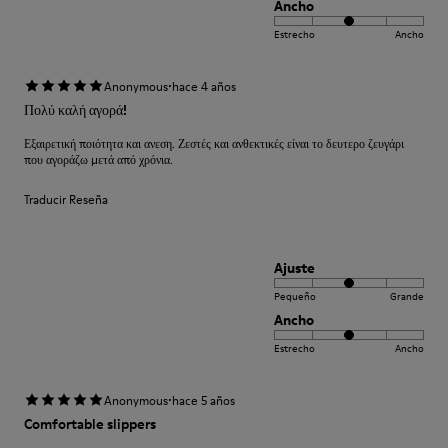
Ancho
Estrecho
Ancho
·
Anonymous
hace 4 años
Πολύ καλή αγορά!
Εξαιρετική ποιότητα και ανεση. Ζεστές και ανθεκτικές είναι το δευτερο ζευγάρι
που αγοράζω μετά από χρόνια.
Traducir Reseña
Ajuste
Pequeño
Grande
Ancho
Estrecho
Ancho
·
Anonymous
hace 5 años
Comfortable slippers