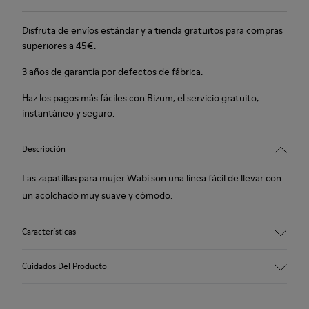
Disfruta de envíos estándar y a tienda gratuitos para compras
superiores a 45€.
3 años de garantía por defectos de fábrica.
Haz los pagos más fáciles con Bizum, el servicio gratuito,
instantáneo y seguro.
Descripción
Las zapatillas para mujer Wabi son una línea fácil de llevar con
un acolchado muy suave y cómodo.
Características
Winterproof: confort térmico.
Cuidados Del Producto
Suela de goma reciclada
Forma anatómica
Forro: 100 % Textil (90% Lana - 10% Poliéster)