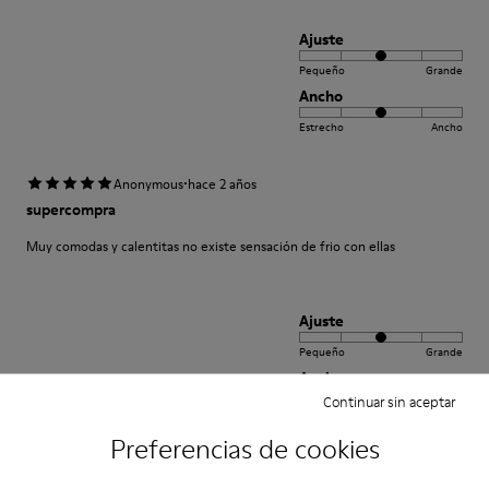
Ajuste
Pequeño
Grande
Ancho
Estrecho
Ancho
·
Anonymous
hace 2 años
supercompra
Muy comodas y calentitas no existe sensación de frio con ellas
Ajuste
Pequeño
Grande
Ancho
Continuar sin aceptar
Estrecho
Ancho
Preferencias de cookies
·
Anonymous
hace 5 años