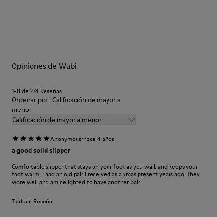
Nuestros zapatos se han fabricado con materiales de primera
calidad cuidadosamente seleccionados. El uso de productos
adecuados para el cuidado del calzado los protegerá y
garantizará que duren más tiempo.
Opiniones de Wabi
Si deseas obtener información detallada sobre cómo cuidar de
tu par, visita nuestra
Guía para el cuidado del calzado
.
1–8 de 274 Reseñas
Ordenar por : Calificación de mayor a
menor
Calificación de mayor a menor
·
Anonymous
hace 4 años
a good solid slipper
Comfortable slipper that stays on your foot as you walk and keeps your
foot warm. I had an old pair i received as a xmas present years ago. They
wore well and am delighted to have another pair.
Traducir Reseña