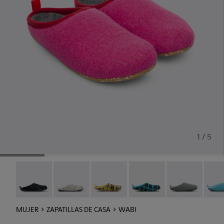
1 / 5
Wabi - 20889-144
Wabi - 20889-143
Wabi - 20889-139
Wabi - 20889-138
Wabi - 20889-1
Wabi 
MUJER
ZAPATILLAS DE CASA
WABI