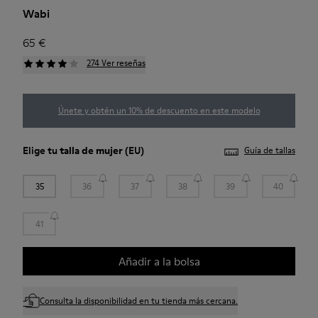
Wabi
65 €
274 Ver reseñas
Únete y obtén un 10% de descuento en este modelo
Elige tu
talla de mujer
(EU)
Guía de tallas
35
36
37
38
39
40
41
Añadir a la bolsa
Consulta la disponibilidad en tu tienda más cercana.