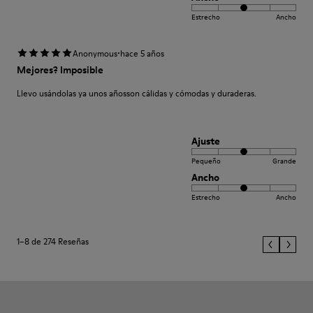
Estrecho
Ancho
·
Anonymous
hace 5 años
Mejores? Imposible
Llevo usándolas ya unos añosson cálidas y cómodas y duraderas.
Ajuste
Pequeño
Grande
Ancho
Estrecho
Ancho
1–8 de 274 Reseñas