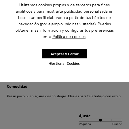
Come camminare scalzi ma molto meglio.
Utilizamos cookies propias y de terceros para fines
Un comfort così mai provato prima. Un caldo abbraccio
analíticos y para mostrarte publicidad personalizada en
base a un perfil elaborado a partir de tus hábitos de
Traducir Reseña
navegación (por ejemplo, páginas visitadas). Puedes
obtener más información y configurar tus preferencias
en la
Política de cookies
.
Ajuste
Pequeño
Grande
Aceptar y Cerrar
Ancho
Gestionar Cookies
Estrecho
Ancho
·
Anonymous
hace 4 años
Comodidad
Pesan poco buen agarre diseño alegre. Ideales para teletrabajo con estilo
Ajuste
Pequeño
Grande