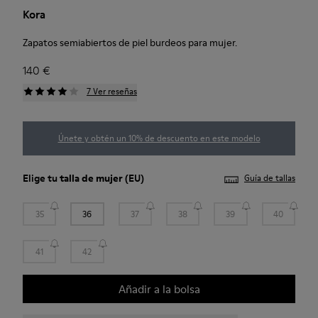
Kora
Zapatos semiabiertos de piel burdeos para mujer.
140 €
7 Ver reseñas
Únete y obtén un 10% de descuento en este modelo
Elige tu
talla de mujer
(EU)
Guía de tallas
35
36
37
38
39
40
41
42
Añadir a la bolsa