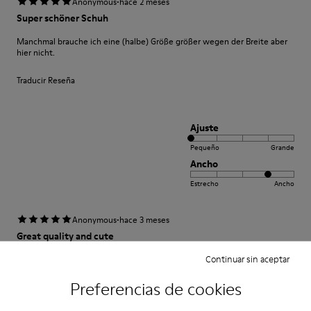
·
Anonymous
hace 2 meses
Super schöner Schuh
Manchmal brauche ich eine (halbe) Größe größer wegen der Breite aber
hier nicht.
Traducir Reseña
Ajuste
Pequeño
Grande
Ancho
Estrecho
Ancho
·
Anonymous
hace 3 meses
Great quality and cute
Continuar sin aceptar
Lovely shoe so cute and comfortable
Preferencias de cookies
Traducir Reseña