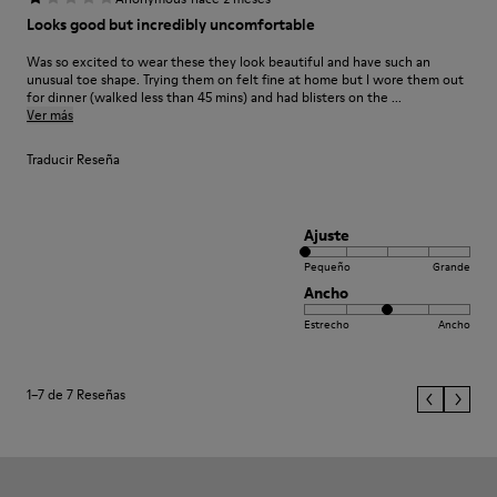
Looks good but incredibly uncomfortable
Was so excited to wear these they look beautiful and have such an
unusual toe shape. Trying them on felt fine at home but I wore them out
for dinner (walked less than 45 mins) and had blisters on the ...
Ver más
Traducir Reseña
Ajuste
Pequeño
Grande
Ancho
Estrecho
Ancho
1–7 de 7 Reseñas