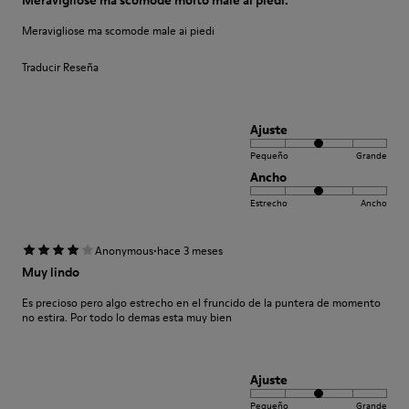
Meravigliose ma scomode molto male ai piedi.
Meravigliose ma scomode male ai piedi
Traducir Reseña
Ajuste
Pequeño
Grande
Ancho
Estrecho
Ancho
·
Anonymous
hace 3 meses
Muy lindo
Es precioso pero algo estrecho en el fruncido de la puntera de momento
no estira. Por todo lo demas esta muy bien
Ajuste
Pequeño
Grande