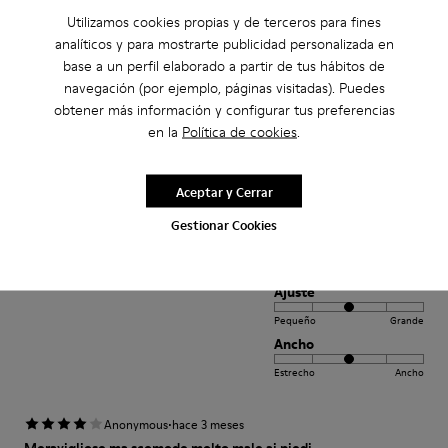
Utilizamos cookies propias y de terceros para fines
Ajuste
analíticos y para mostrarte publicidad personalizada en
Pequeño
Grande
base a un perfil elaborado a partir de tus hábitos de
Ancho
navegación (por ejemplo, páginas visitadas). Puedes
obtener más información y configurar tus preferencias
Estrecho
Ancho
en la
Política de cookies
.
·
Anonymous
hace 3 meses
Kora gris
Aceptar y Cerrar
Preciosos cómodos y color muy original
Gestionar Cookies
Ajuste
Pequeño
Grande
Ancho
Estrecho
Ancho
·
Anonymous
hace 3 meses