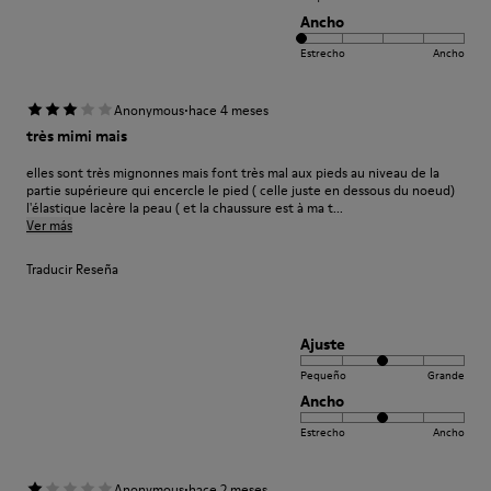
Ancho
Estrecho
Ancho
·
Anonymous
hace 4 meses
très mimi mais
elles sont très mignonnes mais font très mal aux pieds au niveau de la
partie supérieure qui encercle le pied ( celle juste en dessous du noeud)
l'élastique lacère la peau ( et la chaussure est à ma t...
Ver más
Traducir Reseña
Ajuste
Pequeño
Grande
Ancho
Estrecho
Ancho
·
Anonymous
hace 2 meses