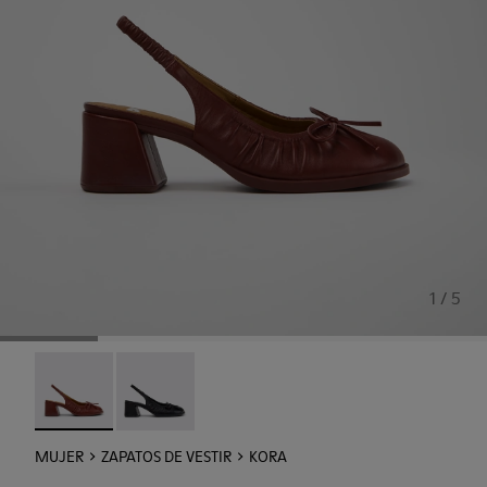
1 / 5
Kora - K201896-002 - Zapatos semiabiertos de piel burdeo
Kora - K201896-001
MUJER
ZAPATOS DE VESTIR
KORA