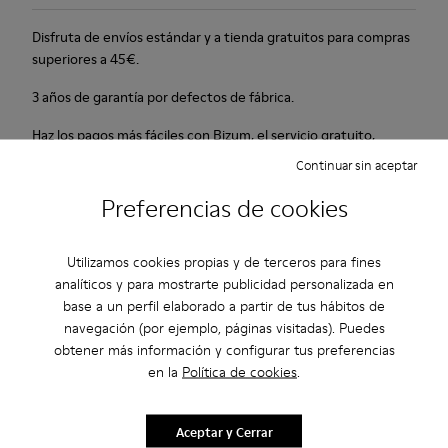
Disfruta de envíos estándar y a tienda gratuitos para compras
superiores a 45€.
3 años de garantía por defectos de fábrica.
Haz los pagos más fáciles con Bizum, el servicio gratuito,
instantáneo y seguro.
Continuar sin aceptar
Preferencias de cookies
Descripción
Para la Primavera-Verano 2013 Camper presenta el modelo
Utilizamos cookies propias y de terceros para fines
Beetle Ada, una sandalia abierta marrón y beige fabricada en
analíticos y para mostrarte publicidad personalizada en
tejido natural con una plataforma de 6,5 cm.
base a un perfil elaborado a partir de tus hábitos de
navegación (por ejemplo, páginas visitadas). Puedes
obtener más información y configurar tus preferencias
Cuidados Del Producto
en la
Política de cookies
.
Aceptar y Cerrar
Nuestros zapatos se han fabricado con materiales de primera