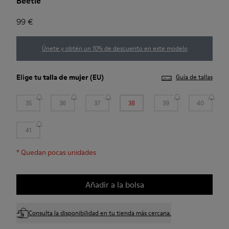
Beetle
99 €
Únete y obtén un 10% de descuento en este modelo
Elige tu
talla de mujer
(EU)
Guía de tallas
35
36
37
38
39
40
41
*
Quedan pocas unidades
Añadir a la bolsa
Consulta la disponibilidad en tu tienda más cercana.