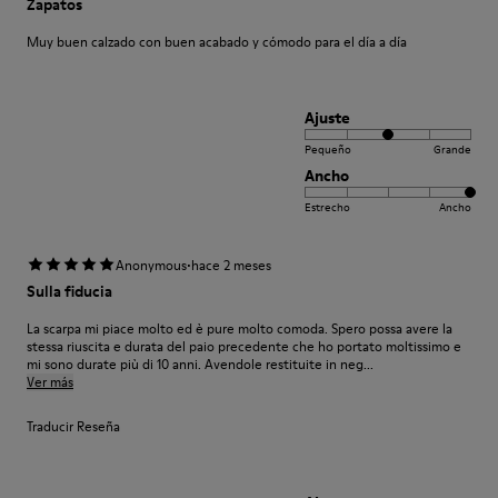
Zapatos
Muy buen calzado con buen acabado y cómodo para el día a día
Ajuste
Pequeño
Grande
Ancho
Estrecho
Ancho
·
Anonymous
hace 2 meses
Sulla fiducia
La scarpa mi piace molto ed è pure molto comoda. Spero possa avere la
stessa riuscita e durata del paio precedente che ho portato moltissimo e
mi sono durate più di 10 anni. Avendole restituite in neg...
Ver más
Traducir Reseña