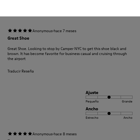
Ancho
Estrecho
Ancho
·
Anonymous
hace 7 meses
Great Shoe
Great Shoe. Looking to stop by Camper NYC to get this shoe black and
brown. It has become favorite for business casual and cruising through
the airport
Traducir Reseña
Ajuste
Pequeño
Grande
Ancho
Estrecho
Ancho
·
Anonymous
hace 8 meses