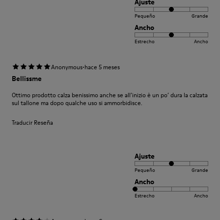
Ajuste
Pequeño
Grande
Ancho
Estrecho
Ancho
·
Anonymous
hace 5 meses
Bellissme
Ottimo prodotto calza benissimo anche se all’inizio è un po’ dura la calzata
sul tallone ma dopo qualche uso si ammorbidisce.
Traducir Reseña
Ajuste
Pequeño
Grande
Ancho
Estrecho
Ancho