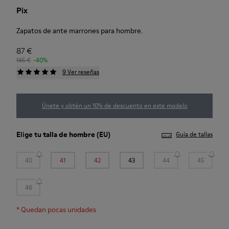
Pix
Zapatos de ante marrones para hombre.
87 €
145 €
-40%
9 Ver reseñas
Únete y obtén un 10% de descuento en este modelo
Elige tu
talla de hombre
(EU)
Guía de tallas
40
41
42
43
44
45
46
*
Quedan pocas unidades