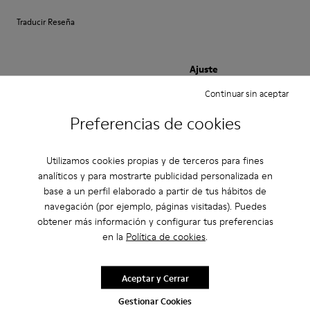
Traducir Reseña
Ajuste
Pequeño
Grande
Continuar sin aceptar
Ancho
Preferencias de cookies
Estrecho
Ancho
Utilizamos cookies propias y de terceros para fines
·
Anonymous
hace 4 meses
analíticos y para mostrarte publicidad personalizada en
I pick pix
base a un perfil elaborado a partir de tus hábitos de
This is my fourth pair of Pix shoes. Obviously they are a favorite of mine.
navegación (por ejemplo, páginas visitadas). Puedes
The fit is right and I love the sole of the shoe.
obtener más información y configurar tus preferencias
en la
Política de cookies
.
Traducir Reseña
Aceptar y Cerrar
Ajuste
Gestionar Cookies
Pequeño
Grande