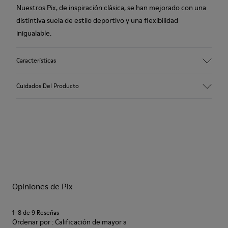
Nuestros Pix, de inspiración clásica, se han mejorado con una
distintiva suela de estilo deportivo y una flexibilidad
inigualable.
Características
Empeine
Cuidados Del Producto
100 % piel vacuna con acabado en ante
Color
Marrón
Suela/Características
Nuestros zapatos están elaborados con materiales de primera
Suelas de EVA XL EXTRALIGHT®
calidad cuidadosamente seleccionados. Utilizar los productos
Sistema de cierre de velcro para un ajuste fácil
adecuados para el cuidado del calzado los protegerá y hará
Plantilla
que duren más.
Plantilla OrthoLite® Recycled™
Forro
Opiniones de Pix
Para obtener instrucciones detalladas sobre cómo cuidar tus
100 % poliéster reciclado
zapatos, visita nuestra
Guía de cuidado del calzado
.
1–8 de 9 Reseñas
Ordenar por : Calificación de mayor a