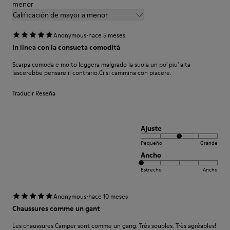
menor
Calificación de mayor a menor
·
Anonymous
hace 5 meses
In linea con la consueta comoditá
Scarpa comoda e molto leggera malgrado la suola un po' piu' alta
lascerebbe pensare il contrario.Ci si cammina con piacere.
Traducir Reseña
Ajuste
Pequeño
Grande
Ancho
Estrecho
Ancho
·
Anonymous
hace 10 meses
Chaussures comme un gant
Les chaussures Camper sont comme un gang. Très souples. Très agréables!