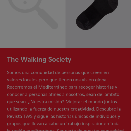
The Walking Society
Somos una comunidad de personas que creen en
valores locales pero que tienen una visión global.
Recorremos el Mediterráneo para recoger historias y
conocer a personas afines a nosotros, sean del ámbito
que sean. ¿Nuestra misión? Mejorar el mundo juntos
utilizando la fuerza de nuestra creatividad. Descubre la
Revista TWS y sigue las historias únicas de individuos y
grupos que llevan a cabo un trabajo inspirador en toda
la región mediterránea. Ser parte de nuestra comunidad