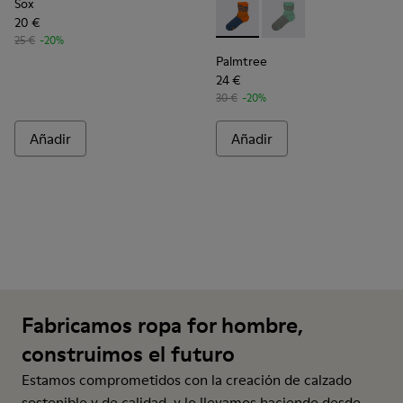
Sox
20 €
Palmtree - CA023-002 - Mult
Palmtree - CA023-001
25 €
-20%
Palmtree
24 €
30 €
-20%
Añadir
Añadir
Fabricamos ropa for hombre,
construimos el futuro
Estamos comprometidos con la creación de calzado
sostenible y de calidad, y lo llevamos haciendo desde