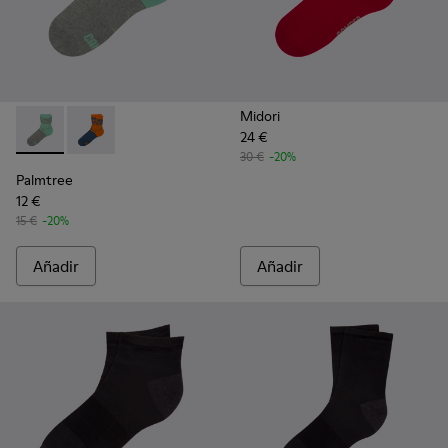
Midori
24 €
Palmtree - CA023-001 - Multicolor
Palmtree - CA023-002 - Multicolor
30 €
-20%
Palmtree
12 €
15 €
-20%
Añadir
Añadir