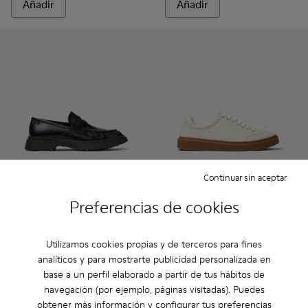
Añadir
Añadir
Continuar sin aceptar
Preferencias de cookies
Walden - K100633-048 - Mocasines de piel negros para hom
Walden - K100633-049
Walden - K100633-046
Walden - K100633-045
Walden - K100633-027
Runner Twentyfive - K101105-
Walden - K100633-026
Runner Twentyfive - K
Walden - K100633
Runner Twentyf
Runner 
Walden
Runner Twentyfive
Utilizamos cookies propias y de terceros para fines
190 €
140 €
analíticos y para mostrarte publicidad personalizada en
base a un perfil elaborado a partir de tus hábitos de
Añadir
Añadir
navegación (por ejemplo, páginas visitadas). Puedes
obtener más información y configurar tus preferencias