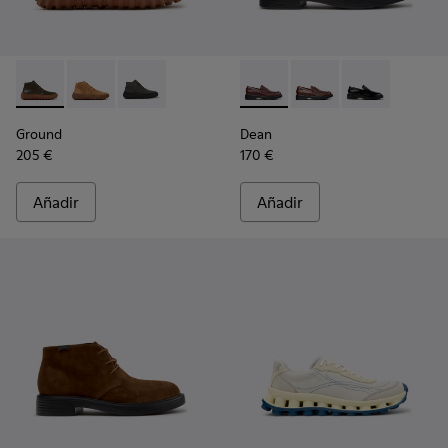
Ground - K300330-020 - Botines de piel verdes para hombre
Ground - K300330-019 - Botines de ante marrones p
Ground - K300330-006
Dean - K101045-008 - Mocasi
Dean - K101045-005
Dean - K10104
Ground
Dean
205 €
170 €
Añadir
Añadir