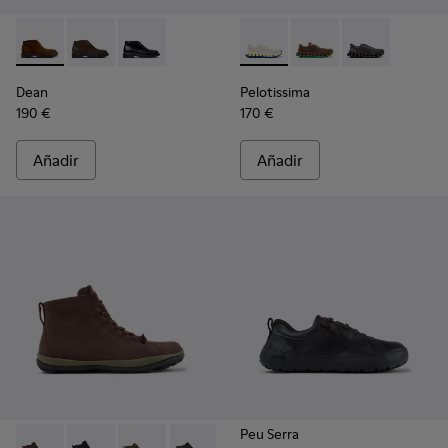
Dean - K300493-007 - Botines de ante marrón para hombre.
Dean - K300493-006
Dean - K300493-001
Pelotissima - K101150-003 - Z
Pelotissima - K101150
Pelotissima - 
Dean
Pelotissima
190 €
170 €
Añadir
Añadir
Peu Serra