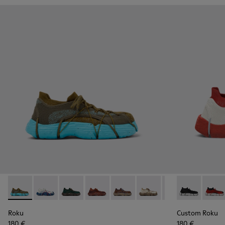
Roku - K100953-007 - Green, blue Sneaker for Men
Roku - K100953-014 - Multicolor Textile Sneakers for
Roku - K100953-012 - Green Sneaker for Men
Roku - K100953-010 - Burgundy Sneak
Roku - K100953-009 - Brown/B
Roku - K100953-008 - W
Roku - K100953-0
Custom Roku 
Roku - K1
Custo
Ro
Roku
Custom Roku
180 €
180 €