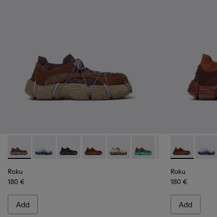
Roku - K100953-009 - Brown/Blue Sneaker for Men
Roku - K100953-014 - Multicolor Textile Sneakers for
Roku - K100953-012 - Green Sneaker for Men
Roku - K100953-010 - Burgundy Sneak
Roku - K100953-008 - White, b
Roku - K100953-007 - Gr
Roku - K100953-0
Roku - K1009
Roku - K1
Roku -
Ro
Roku
Roku
180 €
180 €
Add
Add