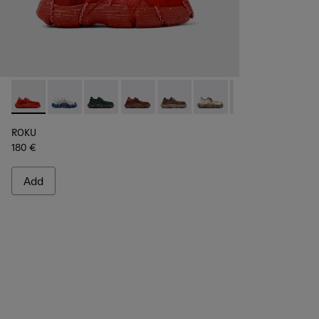
ROKU - K100953-002 - Red Sneaker for Men
ROKU - K100953-014 - Multicolor Textile Sneakers fo
ROKU - K100953-012 - Green Sneaker for Men
ROKU - K100953-010 - Burgundy Sneak
ROKU - K100953-009 - Brown/B
ROKU - K100953-008 - W
ROKU - K100953-0
ROKU - K1
ROK
ROKU
180 €
Add