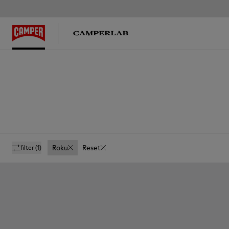
Roku
Reset
filter
(1)