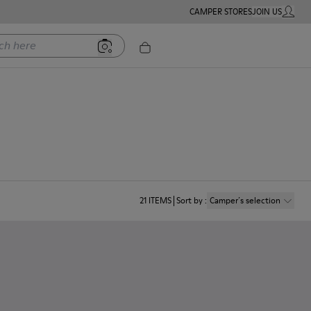
CAMPER STORES
JOIN US
MY ACC
ere
21
ITEMS
Sort by
:
Camper´s selection