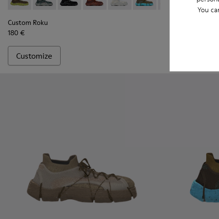
Custom Roku - K100953-999-R007 - Disassembled Sneaker 
Custom Roku - K100953-005 - Gray Sneaker for Men
Custom Roku - K100953-001 - Multicolor Texti
Custom Roku - K100953-010 - Burgund
Custom Roku - K100953-003 - Wh
Custom Roku - K100953-
Custom Roku - K
Custom Roku 
Custom Ro
Custo
Cu
You ca
Custom Roku
Custom Roku
180 €
180 €
Customize
Customize