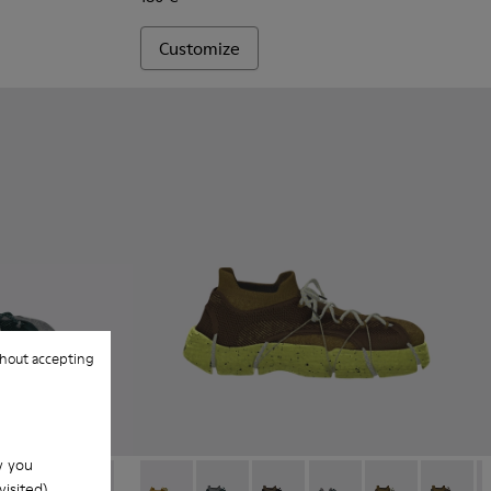
Customize
hout accepting
w you
isited).