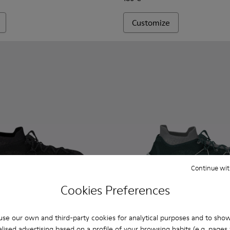
Customize
Continue wit
Cookies Preferences
se our own and third-party cookies for analytical purposes and to sho
lised advertising based on a profile of your browsing habits (e.g. pages v