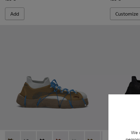
Add
Customize
We u
persona