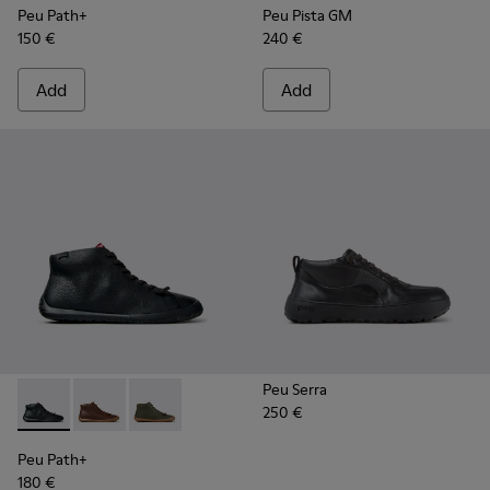
Peu Path+
Peu Pista GM
150 €
240 €
Add
Add
Peu Serra
250 €
Peu Path+ - K300558-004 - Black Leather Ankle Boots for 
Peu Path+ - K300558-005
Peu Path+ - K300558-002
Peu Path+
180 €