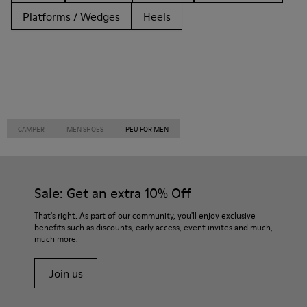
Platforms / Wedges
Heels
CAMPER
MEN SHOES
PEU FOR MEN
Sale: Get an extra 10% Off
That's right. As part of our community, you'll enjoy exclusive
benefits such as discounts, early access, event invites and much,
much more.
Join us