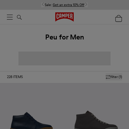
Sale:
Get an extra 10% Off
Peu for Men
228
ITEMS
filter
(1)