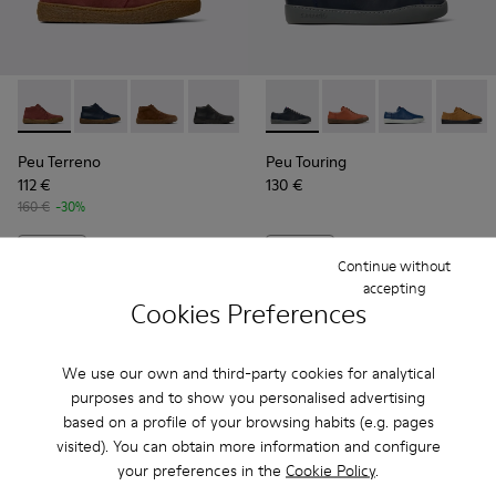
Peu Terreno - K300467-014 - Burgundy Suede Ankle Boots f
Peu Terreno - K300467-013 - Blue Leather Ankle Boo
Peu Terreno - K300467-012 - Brown Suede Ank
Peu Terreno - K300467-009
Peu Terreno - K300467-008
Peu Touring - K100479-051 -
Peu Terreno - K300467-
Peu Touring - K10047
Peu Terreno - K
Peu Touring -
Peu Terre
Peu Tou
Peu Terreno
Peu Touring
112 €
130 €
160 €
-30%
Add
Add
Continue without
accepting
Cookies Preferences
We use our own and third-party cookies for analytical
purposes and to show you personalised advertising
based on a profile of your browsing habits (e.g. pages
visited). You can obtain more information and configure
your preferences in the
Cookie Policy
.