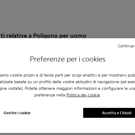
i relative a Poligono per uomo
Continua 
Preferenze per i cookies
er della taglia giusta?
ziamo cookie propri e di terze parti per scopi analitici e per mostrarvi pub
lizzate basate su un profilo delle vostre abitudini di navigazione (ad ese
oligono da Uomo acquistate sul sito web di Camper?
ine visitate). Potete ottenere maggiori informazioni e configurare le vo
preferenze nella
Politica dei cookie
.
Gestire i cookie
Accetta e Chiudi
e per le scarpe casual da uomo Camper?