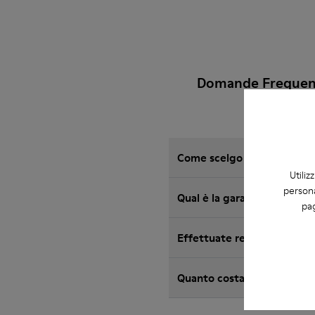
Domande Frequent
Come scelgo le scarpe Camp
Utiliz
persona
Qual è la garanzia sulle P
pag
Effettuate resi in Camper?
Quanto costa la spedizion