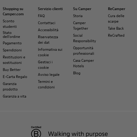
Shopping su
Servizio clienti
Su Camper
ReCamper
Camper.com
FAQ
Storia
Cura delle
Sconto
scarpe
Contattaci
Camper
studenti
Together
Take Back
Accessibilità
Stato
Social
ReCrafted
dell'ordine
Riservatezza
Responsibility
dei dat
Pagamento
Opportunità
Informativa sui
Spendizioni
professionali
cookie
Restituzioni e
Casa Camper
Gestisci i
sostituzioni
Hotels
cookie
Buy Better
Blog
Avviso legale
E-Carta Regalo
Termini e
Garanzia
condizioni
prodotto
Garanzia a vita