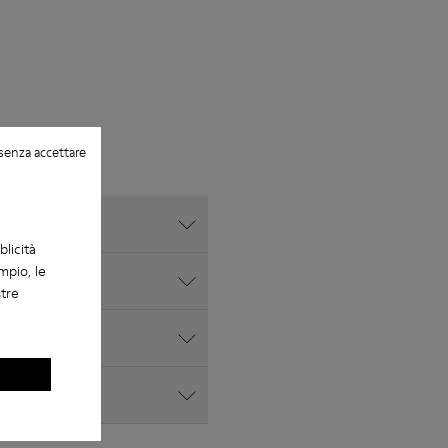
senza accettare
blicità
mpio, le
stre