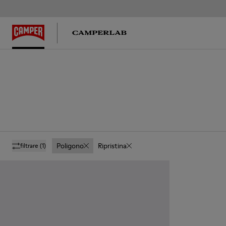
Poligono
Ripristina
filtrare
(1)