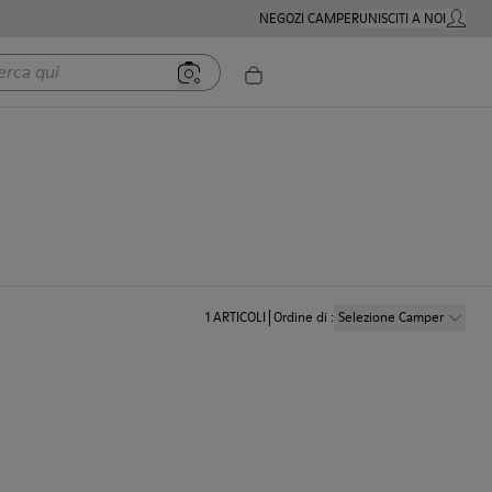
NEGOZI CAMPER
UNISCITI A NOI
MIO AC
 qui
1
ARTICOLI
Ordine di
:
Selezione Camper