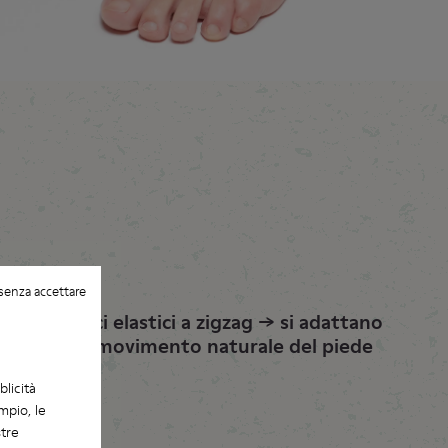
senza accettare
Lacci elastici a zigzag → si adattano
al movimento naturale del piede
blicità
mpio, le
stre