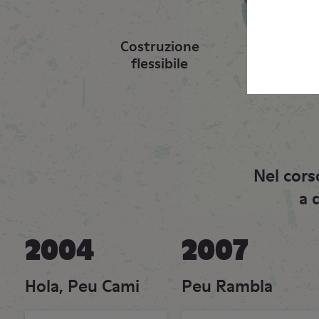
Costruzione
flessibile
Nel cors
a 
2004
2007
Hola, Peu Cami
Peu Rambla