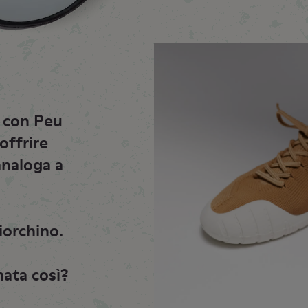
a con Peu
offrire
analoga a
iorchino.
ata così?