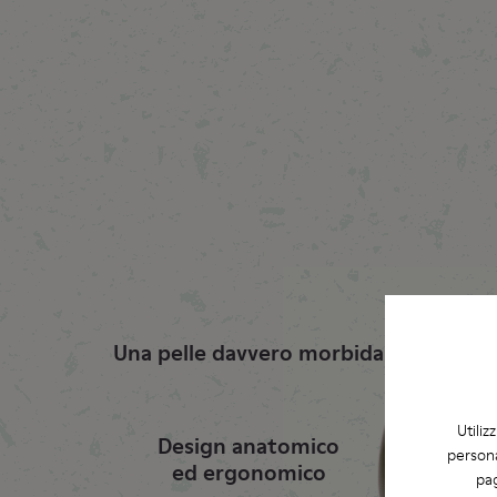
Una pelle davvero morbida
Utiliz
Design anatomico
persona
ed ergonomico
pag