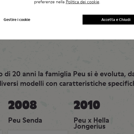
preferenze nella
Politica dei cookie
.
Gestire i cookie
Accetta e Chiudi
La suola antiabrasione in TPU originale
→ aderenza, flessibilità e stabilità superiori
o di 20 anni la famiglia Peu si è evoluta, d
diversi modelli con caratteristiche specific
2008
2010
Peu Senda
Peu x Hella
Jongerius