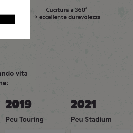
Cucitura a 360°
→ eccellente durevolezza
ando vita
he:
2019
2021
Peu Touring
Peu Stadium