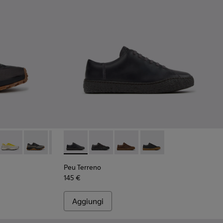
neakers nere in PET riciclato da Uomo.
007
K101084-006
rail - K101084-004
Drift Trail - K101084-003
Drift Trail - K101084-002
Drift Trail - K101084-001
Peu Terreno - K100927-020 - Scarpe in nabuk
Peu Terreno - K100927-018
Peu Terreno - K100927-013
Peu Terreno - K100927
Peu Terreno
145 €
Aggiungi