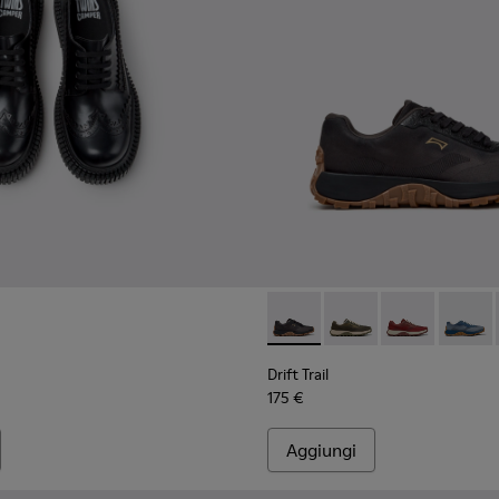
gegnerizzati riciclati da Uomo.
Drift Trail - K101084-005 - S
Drift Trail - K101084-
Drift Trail - 
Drift T
Drift Trail
175 €
Aggiungi