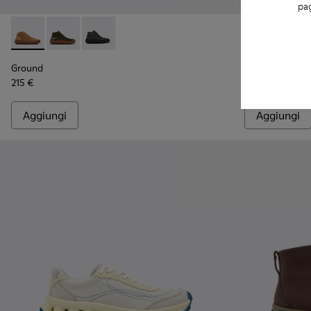
pag
Ground - K300330-019 - Stivaletti in camoscio marroni da U
Ground - K300330-020 - Stivaletti in pelle verde da 
Ground - K300330-006
Ground - K300
Ground
Ground
Ground
215 €
215 €
Aggiungi
Aggiungi