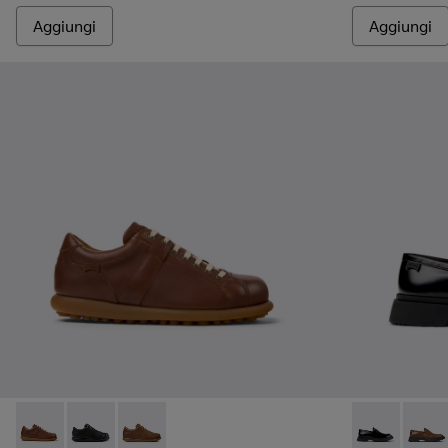
Aggiungi
Aggiungi
Pelotas - 17408-125 - Scarpe di pelle marroni da Uomo.
Pelotas - 17408-126
Pelotas - 17408-124
Walden - K10
Walde