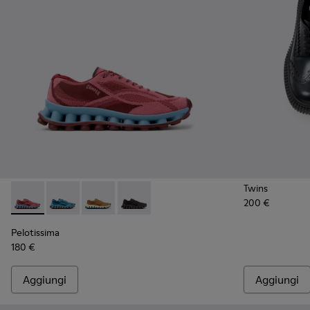
Twins
200 €
Pelotissima - K101109-010 - Sneakers bordeaux in materiali in
Pelotissima - K101109-011
Pelotissima - K101109-007
Pelotissima - K101109-006
Pelotissima
180 €
Aggiungi
Aggiungi