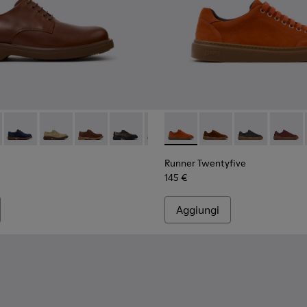
buk da Uomo.
tessuto Sorona e nabuk da Uomo.
n tessuto Sorona e nabuk da Uomo.
0998-009 - Scarpe in pelle marroni da Uomo.
n - K100998-010
Norman - K100998-008
Norman - K100998-007
Norman - K100998-005
Norman - K100998-002
Norman - K100998-001
Runner Twentyfive - K101105
Runner Twentyfive - 
Runner Twentyf
Runner 
Runner Twentyfive
145 €
Aggiungi