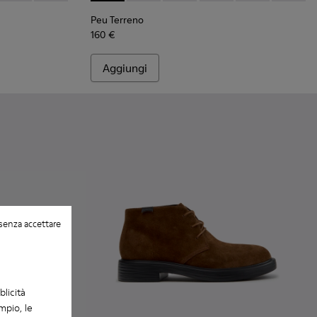
Peu Terreno
160 €
Aggiungi
senza accettare
blicità
mpio, le