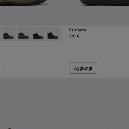
Peu Serra
230 €
he e beige da Uomo.
uk marroni da Uomo.
 e nabuk grigie da Uomo.
- K300287-035 - Stivaletti in nabuk marroni da Uomo.
ista GM - K300287-034
Peu Pista GM - K300287-033
Peu Pista GM - K300287-032
Peu Pista GM - K300287-030
Peu Pista GM - K300287-026
Peu Pista GM - K300287-015
Aggiungi