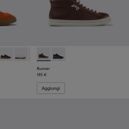
-016 - Sneakers rosse in camoscio da Uomo.
K101105-015
ive - K101105-013
Twentyfive - K101105-012
Runner Twentyfive - K101105-010
Runner Twentyfive - K101105-009
Runner Twentyfive - K101105-006
Runner - K300550-003 - Sneakers in pelle 
Runner Twentyfive - K101105-005
Runner - K300550-004
Runner Twentyfive - K101105-002
Runner
145 €
Aggiungi