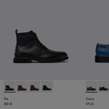
Pix - K300542-004 - Stivaletti in pelle nera da Uomo.
Pix - K300542-005
Pix - K300542-003
Pix - K300542-001
Twins - K1009
Twins
Pix
Twins
180 €
175 €