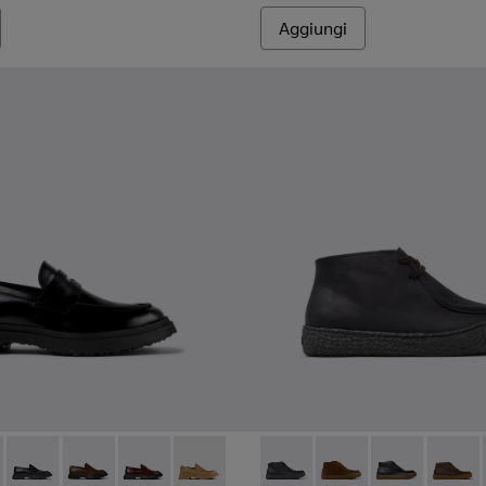
Aggiungi
0633-019 - Mocassini in pelle nera da Uomo.
n - K100633-049
Walden - K100633-048
Walden - K100633-046
Walden - K100633-045
Walden - K100633-027
Peu Terreno - K300530-006 - 
Peu Terreno - K30053
Peu Terreno -
Peu Te