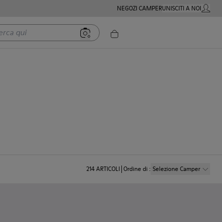
NEGOZI CAMPER
UNISCITI A NOI
MIO AC
 qui
214
ARTICOLI
Ordine di
:
Selezione Camper