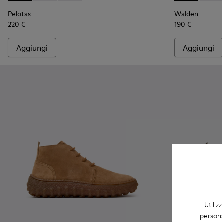
Pelotas
Walden
220 €
190 €
Aggiungi
Aggiungi
Utiliz
persona