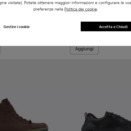
ine visitate). Potete ottenere maggiori informazioni e configurare le vo
preferenze nella
Politica dei cookie
.
omo.
Uomo.
330-020 - Stivaletti in pelle verde da Uomo.
 - K300330-019 - Stivaletti in camoscio marroni da Uomo.
Ground - K300330-006
Dean - K101045-008 - Mocass
Dean - K101045-005
Dean - K10104
Gestire i cookie
Accetta e Chiudi
Dean
180 €
Aggiungi