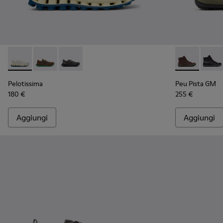
Pelotissima - K101150-003 - Sneakers in pelle e nabuk bianc
Pelotissima - K101150-004 - Sneakers in pelle e nab
Pelotissima - K101150-001 - Sneakers in pelle
Peu Pista GM 
Peu P
Pelotissima
Peu Pista GM
180 €
255 €
Aggiungi
Aggiungi