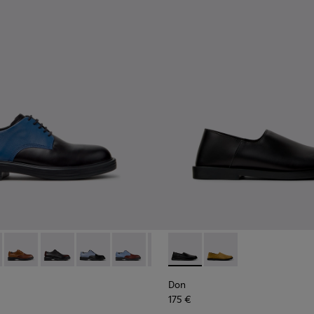
79-026 - Scarpe in pelle multicolore da Uomo.
 - K100979-027
Twins - K100979-025
Twins - K100979-022
Twins - K100979-016
Twins - K100979-015
Twins - K100979-014
Don - K101089-001 - Scarpe i
Twins - K100979-012
Don - K101089-002
Twins - K100979-0
Twins - K1
Twin
Don
175 €