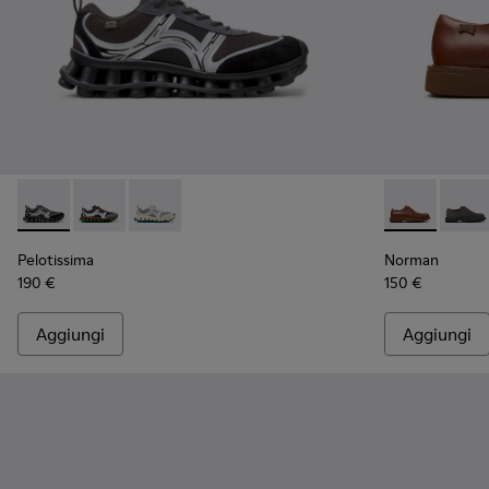
Pelotissima - K101134-003 - Sneakers grigie in tessuto e na
Pelotissima - K101134-002 - Sneakers multicolori in 
Pelotissima - K101134-001 - Sneakers grigie i
Norman - K10
Norma
Pelotissima
Norman
190 €
150 €
Aggiungi
Aggiungi