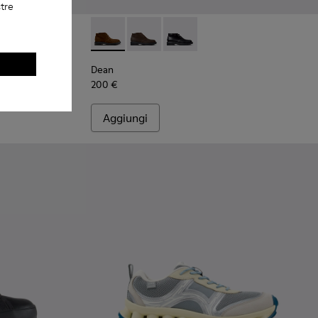
stre
ini in pelle bordeaux da Uomo.
5-001
Dean - K300493-007 - Stivaletti in camosci
Dean - K300493-006
Dean - K300493-001
Dean
200 €
Aggiungi