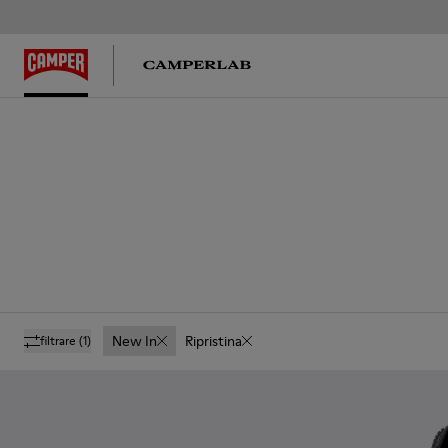
New In
Ripristina
filtrare
(1)