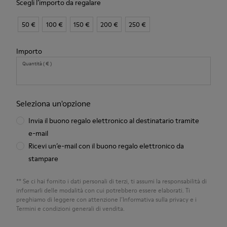
Scegli l’importo da regalare
50 €
100 €
150 €
200 €
250 €
Importo
Quantità ( € )
Seleziona un'opzione
Invia il buono regalo elettronico al destinatario tramite
e-mail
Ricevi un’e-mail con il buono regalo elettronico da
stampare
** Se ci hai fornito i dati personali di terzi, ti assumi la responsabilità di
informarli delle modalità con cui potrebbero essere elaborati. Ti
preghiamo di leggere con attenzione l’Informativa sulla privacy e i
Termini e condizioni generali di vendita.