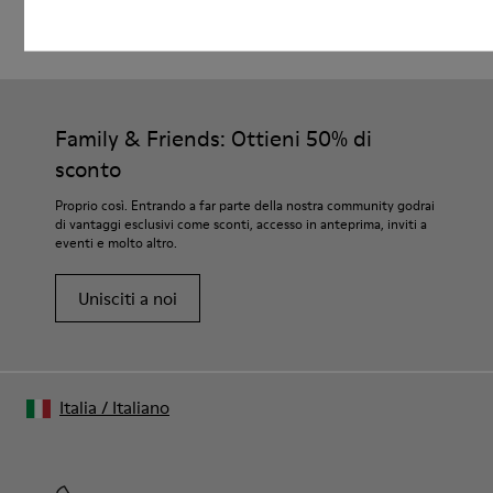
Family & Friends: Ottieni 50% di
sconto
Proprio così. Entrando a far parte della nostra community godrai
di vantaggi esclusivi come sconti, accesso in anteprima, inviti a
eventi e molto altro.
Unisciti a noi
Italia
/
Italiano