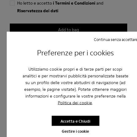
Ho letto e accetto
i Termini e Condizioni
and
Riservatezza dei dati
Add to bag
Continua senza accettar
Iscriviti e ottieni il 10% di sconto su questo modello
Preferenze per i cookies
Verifica la disponibilità nel negozio più vicino a te
Utilizziamo cookie propri e di terze parti per scopi
analitici e per mostrarvi pubblicità personalizzate basate
su un profilo delle vostre abitudini di navigazione (ad
Inviata tramite e-mail.
esempio, le pagine visitate). Potete ottenere maggiori
Valido nei negozi Camper, ReCamper e sul sito web
informazioni e configurare le vostre preferenze nella
Non c’è data di scadenza.
Politica dei cookie
.
Descrizione
Accetta e Chiudi
E-Carta Regalo, Carta Regalo
Gestire i cookie