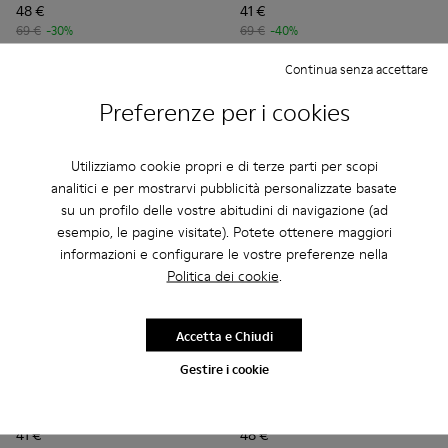
48 €
41 €
69 €
-30%
69 €
-40%
Continua senza accettare
Aggiungi
Aggiungi
Preferenze per i cookies
Utilizziamo cookie propri e di terze parti per scopi
analitici e per mostrarvi pubblicità personalizzate basate
su un profilo delle vostre abitudini di navigazione (ad
esempio, le pagine visitate). Potete ottenere maggiori
informazioni e configurare le vostre preferenze nella
Politica dei cookie
.
Accetta e Chiudi
Gestire i cookie
Peu - K800405-057 - Sneakers in pelle blu e verde per bamb
Peu - K800405-064
Peu - K800405-063 - Sneakers in pelle e nabu
Peu - K800405-060
Peu - K800405-059 - Sneakers i
Peu - K800665-001 - Sandali c
Peu - K800405-056
Peu - K800665-002
Peu - K800405-
Peu - K8
Pe
Peu
Peu
41 €
48 €