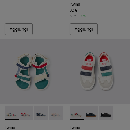
Twins
32 €
65 €
-50%
Aggiungi
Aggiungi
Twins - K800686-003 - Sandali in tessuto multicolore per ba
Twins - K800686-004 - Sandali in tessuto e pelle bian
Twins - K800686-002
Twins - K800686-001
Twins - K800652-007 - Sneake
Twins - K800652-003 -
Twins - K80065
Twins
Twins