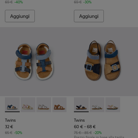
69 €
-40%
69 €
-30%
Aggiungi
Aggiungi
Twins - K800628-007 - Sandali in pelle e nabuk blu per bamb
Twins - K800628-008 - Sandali multicolore in pelle e
Twins - K800628-003
Twins - K800628-002
Twins - K800628-001
Twins - K800672-002 - Sandal
Twins - K800672-004
Twins - K800672
Twins
Twins
32 €
60 € - 68 €
65 €
-50%
75 € - 85 €
-20%
Prezzo finale in base alla taglia