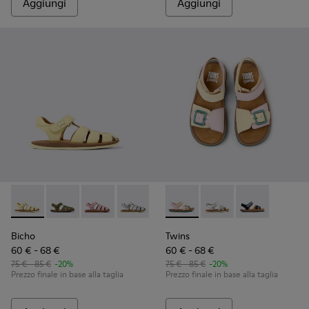
Aggiungi
Aggiungi
Bicho - 80177-086 - Sandali chiusi in pelle gialla per bambini.
Bicho - 80177-088
Bicho - 80177-083
Bicho - 80177-082
Bicho - 80177-078
Twins - K800672-003 - Sandali
Bicho - 80177-077
Twins - K800672-004
Bicho - 80177-07
Twins - K80067
Bicho - 8
Bic
Bicho
Twins
60 € - 68 €
60 € - 68 €
75 € - 85 €
-20%
75 € - 85 €
-20%
Prezzo finale in base alla taglia
Prezzo finale in base alla taglia