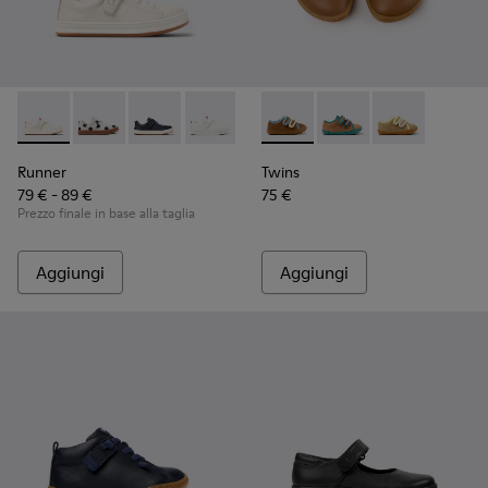
Runner - K800247-030 - Sneakers in pelle bianca per bambin
Runner - K800247-031
Runner - K800247-028
Runner - K800247-024
Twins - K800666-008 - Sneake
Twins - K800666-006 -
Twins - K800
Runner
Twins
79 € - 89 €
75 €
Prezzo finale in base alla taglia
Aggiungi
Aggiungi