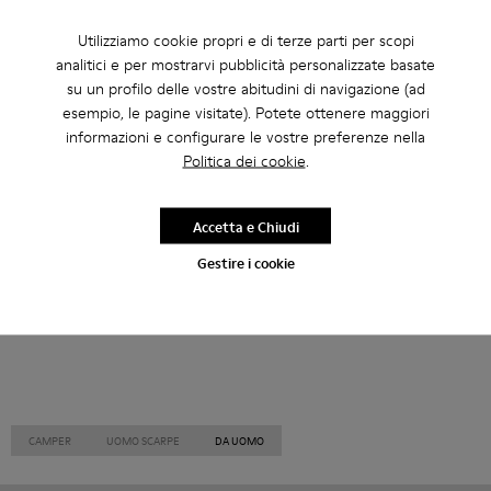
Altre Categorie
Utilizziamo cookie propri e di terze parti per scopi
analitici e per mostrarvi pubblicità personalizzate basate
su un profilo delle vostre abitudini di navigazione (ad
esempio, le pagine visitate). Potete ottenere maggiori
Stivaletti
Scarpe non in pelle
Ballerine
informazioni e configurare le vostre preferenze nella
Politica dei cookie
.
Stringate
Mocassini
Clogs
Sandali
Stivali
Scarpe casual
Sneaker
Pantofole
Accetta e Chiudi
Scarpe formali
Zeppe
Tacchi
Gestire i cookie
CAMPER
UOMO SCARPE
DA UOMO