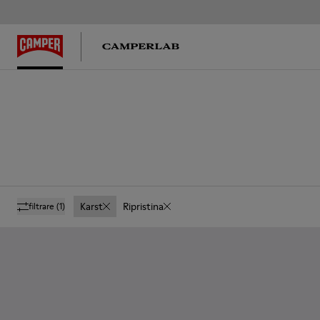
Karst
Ripristina
filtrare
(1)