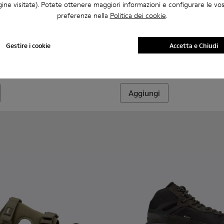
ine visitate). Potete ottenere maggiori informazioni e configurare le vo
preferenze nella
Politica dei cookie
.
 Da uomo.
Da uomo.
to marroni Da uomo.
lticolor in PET riciclato da uomo.
ndali in tessuto neri Da uomo.
- K101048-008 - Sandali in tessuto blu Da uomo.
Sandal - K101048-007 - Sandali in tessuto multicolore Da uomo.
Karst Sandal - K101048-006 - Sandali in tessuto marroni Da u
Karst Sandal - K101048-003 - Sandali multicolor in PET 
Karst Sandal - K101048-001 - Sandali in tessuto
Karst 2 - K101069-009 - Sneak
Karst 2 - K101069-010 
Karst 2 - K1010
Karst 2
Gestire i cookie
Accetta e Chiudi
Karst 2
144 €
180 €
-20%
Aggiungi