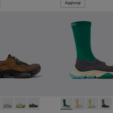
Aggiungi
gialle in materiali tecnici in PET riciclato da uomo.
neakers da uomo beige in materiali ingegnerizzati in PET ricicl
004 - Sneakers grigie in PET riciclato e materiali tecnici da u
101115-001 - Sneakers da uomo nere in PET riciclato e materiali
1069-010 - Sneakers marroni in materiali tecnici riciclati Da uo
2 - K101069-009 - Sneakers bianche in materiali ingegnerizzati 
Karst 2 - K101069-008 - Sneakers multicolore in materiali tecni
Karst 2 - K101069-003 - Sneaker multicolor ingegneriz
Karst 2 - K101069-001 - Sneakers multicolor in
Camper x ISSEY MIYAKE - Karst
Camper x ISSEY MIYAKE 
Camper x ISSEY 
Camper 