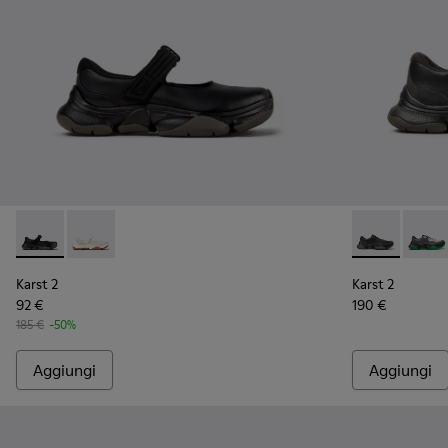
Karst 2 - K101071-001 - Sneakers nere in pelle Da uomo.
Karst 2 - K101071-002 - Sneaker bianca in pelle da uo
Karst 2 - K10
Karst 
Karst 2
Karst 2
92 €
190 €
185 €
-50%
Aggiungi
Aggiungi