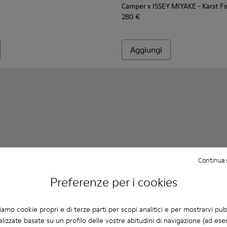
Camper x ISSEY MIYAKE - Karst F
280 €
Aggiungi
Continua 
Preferenze per i cookies
ziamo cookie propri e di terze parti per scopi analitici e per mostrarvi pub
lizzate basate su un profilo delle vostre abitudini di navigazione (ad ese