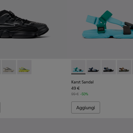
a uomo
uto da uomo
suto e pelle verde
92-004 - Sneakers multicolor in PET riciclato da uomo.
- K100992-006 - Sneakers multicolor in PET riciclato da uomo.
Karst - K100992-002 - Sneakers multicolor in tessuto da uom
Karst - K100992-001 - Sneakers multicolor in tessuto 
Karst Sandal - K101048-003 - 
Karst Sandal - K10104
Karst Sandal -
Karst S
Karst Sandal
49 €
99 €
-50%
Aggiungi