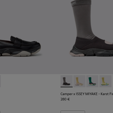
.
Da uomo.
to multicolore Da uomo.
n tessuto marroni Da uomo.
dali multicolor in PET riciclato da uomo.
1142-001 - Mocassini in pelle nera da Uomo.
2 - K101142-003 - Mocassini in camoscio marrone da Uomo.
Camper x ISSEY MIYAKE - Karst
Camper x ISSEY MIYAKE 
Camper x ISSEY 
Camper 
Camper x ISSEY MIYAKE - Karst F
280 €