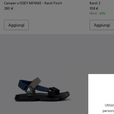
Camper x ISSEY MIYAKE - Karst Finch
Karst 2
280 €
108 €
180 €
-40%
Aggiungi
Aggiungi
Utiliz
persona