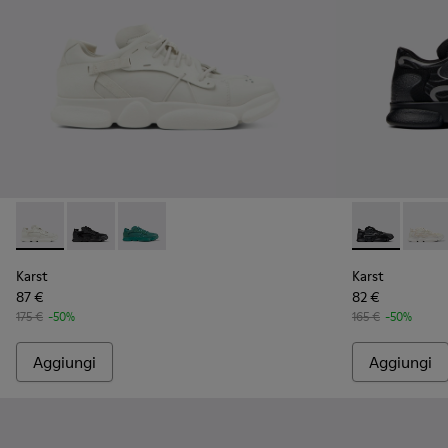
Karst - K100845-001 - Sneakers biancje in pelle non tinta d
Karst - K100845-005 - Sneakers nere in pelle e tess
Karst - K100845-002 - Sneaker da uomo in tes
Karst - K1009
Karst 
Karst
Karst
87 €
82 €
175 €
-50%
165 €
-50%
Aggiungi
Aggiungi