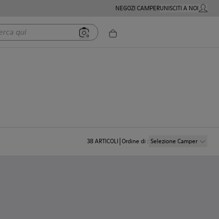
NEGOZI CAMPER
UNISCITI A NOI
MIO AC
 qui
38
ARTICOLI
Ordine di
:
Selezione Camper