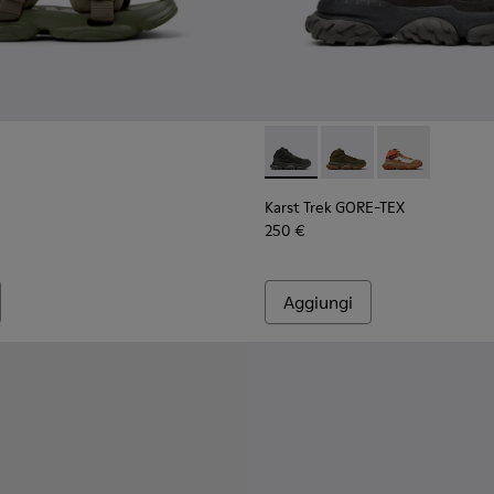
uomo.
Da uomo.
to multicolore Da uomo.
lticolor in PET riciclato da uomo.
ndali in tessuto neri Da uomo.
Karst Trek GORE-TEX - K30049
Karst Trek GORE-TEX -
Karst Trek GOR
Karst Trek GORE-TEX
250 €
Aggiungi