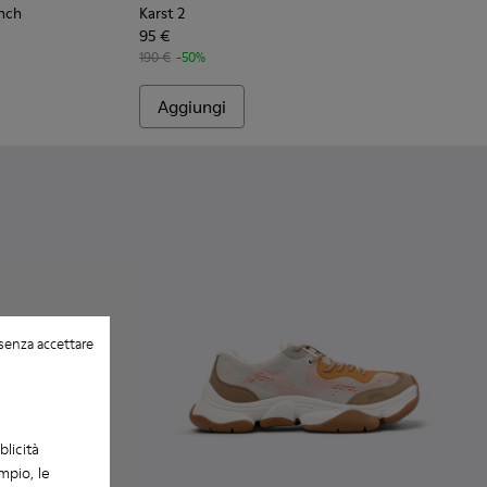
inch
Karst 2
95 €
190 €
-50%
Aggiungi
senza accettare
blicità
mpio, le